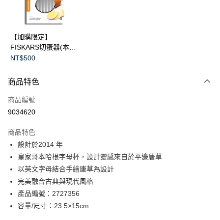
華南商業銀行
彰化商業銀行
Apple Pay
上海商業儲蓄銀行
台北富邦商業銀行
國泰世華商業銀行
兆豐國際商業銀行
臺灣中小企業銀行
台中商業銀行
運送方式
【加購限定】
匯豐（台灣）商業銀行
華泰商業銀行
FISKARS切蛋器(本商
黑貓宅急便
聯邦商業銀行
遠東國際商業銀行
品不提供破損保證)
NT$500
元大商業銀行
永豐商業銀行
每筆NT$200，滿NT$3,500(含以上)免運費
玉山商業銀行
星展（台灣）商業銀行
商品特色
台新國際商業銀行
中國信託商業銀行
台灣樂天信用卡公司
商品編號
9034620
商品特色
設計於2014 年
皇家哥本哈根字母杯，設計靈感來自於平邊唐草
以英文字母結合手繪唐草為設計
完美融合古典與現代風格
產品編號：2727356
容量/尺寸：23.5×15cm