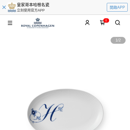
皇家哥本哈根名瓷
開啟APP
立刻使用官方APP
0
1
/
2