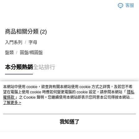
客服
商品相關分類 (2)
入門系列
字母
盤類
圓盤/橢圓盤
本分類熱銷
全站排行
本網站中使用 cookie，欲查詢有關本網站使用 cookie 方式之詳情，及若您不希
熱門標籤
望在電腦上使用 cookie 時應如何變更電腦的 cookie 設定，請參閱本網站「
隱私
權條款
」之 Cookie 聲明。您繼續使用本網站即表示您同意本公司得按本網站使
用條款之 Cookie 聲明使用 cookie。
了解更多 >
我知道了