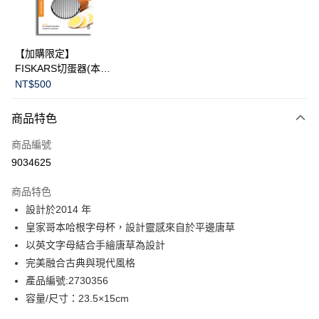
華南商業銀行
彰化商業銀行
Apple Pay
上海商業儲蓄銀行
台北富邦商業銀行
國泰世華商業銀行
兆豐國際商業銀行
臺灣中小企業銀行
台中商業銀行
運送方式
【加購限定】
匯豐（台灣）商業銀行
華泰商業銀行
FISKARS切蛋器(本商
黑貓宅急便
聯邦商業銀行
遠東國際商業銀行
品不提供破損保證)
NT$500
元大商業銀行
永豐商業銀行
每筆NT$200，滿NT$3,500(含以上)免運費
玉山商業銀行
星展（台灣）商業銀行
商品特色
台新國際商業銀行
中國信託商業銀行
台灣樂天信用卡公司
商品編號
9034625
商品特色
設計於2014 年
皇家哥本哈根字母杯，設計靈感來自於平邊唐草
以英文字母結合手繪唐草為設計
完美融合古典與現代風格
產品編號:2730356
容量/尺寸：23.5×15cm