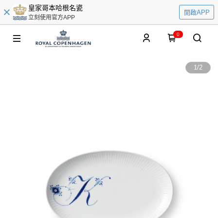
皇家哥本哈根名瓷
開啟APP
立刻使用官方APP
0
1
/
2