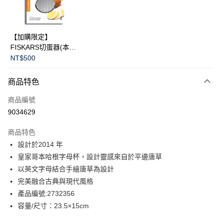
華南商業銀行
彰化商業銀行
Apple Pay
上海商業儲蓄銀行
台北富邦商業銀行
國泰世華商業銀行
兆豐國際商業銀行
臺灣中小企業銀行
台中商業銀行
運送方式
【加購限定】
匯豐（台灣）商業銀行
華泰商業銀行
FISKARS切蛋器(本商
黑貓宅急便
聯邦商業銀行
遠東國際商業銀行
品不提供破損保證)
NT$500
元大商業銀行
永豐商業銀行
每筆NT$200，滿NT$3,500(含以上)免運費
玉山商業銀行
星展（台灣）商業銀行
商品特色
台新國際商業銀行
中國信託商業銀行
台灣樂天信用卡公司
商品編號
9034629
商品特色
設計於2014 年
皇家哥本哈根字母杯，設計靈感來自於平邊唐草
以英文字母結合手繪唐草為設計
完美融合古典與現代風格
產品編號:2732356
容量/尺寸：23.5×15cm