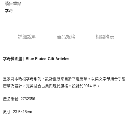
銷售重點
字母
詳細說明
商品規格
相關推薦
字母橢圓盤 | Blue Fluted Gift Articles
皇家哥本哈根字母系列，設計靈感來自於平邊唐草。以英文字母結合手繪
唐草為設計，完美融合古典與現代風格。設計於2014 年。
產品編號: 2732356
尺寸: 23.5×15cm