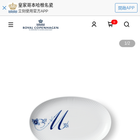
皇家哥本哈根名瓷
開啟APP
立刻使用官方APP
0
1
/
2