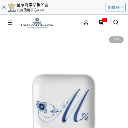
皇家哥本哈根名瓷
開啟APP
立刻使用官方APP
0
1
/
4