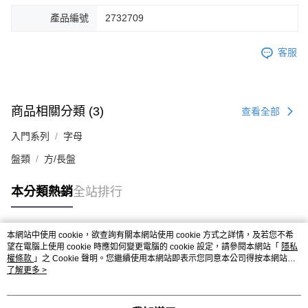
產品編號
2732709
客服
商品相關分類 (3)
查看全部
入門系列
字母
盤類
方/長盤
本分類熱銷
全站排行
本網站中使用 cookie，欲查詢有關本網站使用 cookie 方式之詳情，及若您不希
熱門標籤
望在電腦上使用 cookie 時應如何變更電腦的 cookie 設定，請參閱本網站「
隱私
權條款
」之 Cookie 聲明。您繼續使用本網站即表示您同意本公司得按本網站使
用條款之 Cookie 聲明使用 cookie。
了解更多 >