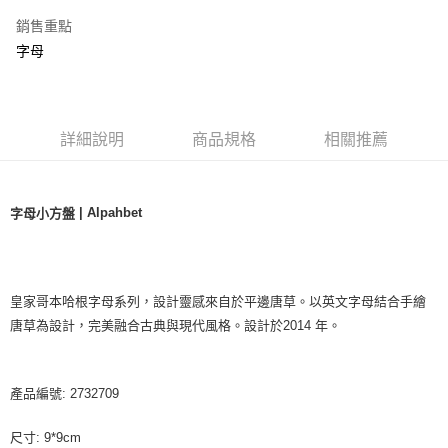
銷售重點
字母
詳細說明
商品規格
相關推薦
| Alpahbet
字母小方盤
皇家哥本哈根字母系列，設計靈感來自於平邊唐草。以英文字母結合手繪
唐草為設計，完美融合古典與現代風格。設計於2014 年。
產品編號: 2732709
尺寸: 9*9cm