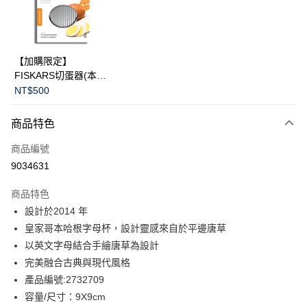
LINE Pay
華南商業銀行
彰化商業銀行
Apple Pay
上海商業儲蓄銀行
台北富邦商業銀行
國泰世華商業銀行
兆豐國際商業銀行
臺灣中小企業銀行
台中商業銀行
運送方式
【加購限定】
匯豐（台灣）商業銀行
華泰商業銀行
FISKARS切蛋器(本商
黑貓宅急便
聯邦商業銀行
遠東國際商業銀行
品不提供破損保證)
NT$500
元大商業銀行
永豐商業銀行
每筆NT$200，滿NT$3,500(含以上)免運費
玉山商業銀行
星展（台灣）商業銀行
商品特色
台新國際商業銀行
中國信託商業銀行
台灣樂天信用卡公司
商品編號
9034631
商品特色
設計於2014 年
皇家哥本哈根字母杯，設計靈感來自於平邊唐草
以英文字母結合手繪唐草為設計
完美融合古典與現代風格
產品編號:2732709
容量/尺寸：9X9cm