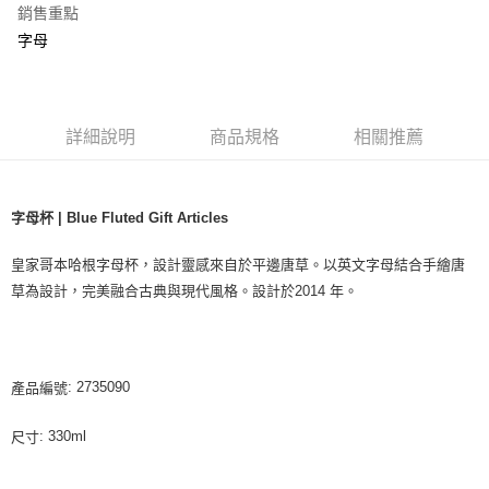
銷售重點
字母
詳細說明
商品規格
相關推薦
字母杯 | Blue Fluted Gift Articles
皇家哥本哈根字母杯，設計靈感來自於平邊唐草。以英文字母結合手繪唐
草為設計，完美融合古典與現代風格。設計於2014 年。
: 2735090
產品編號
: 330ml
尺寸