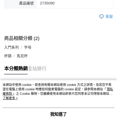
產品編號
2735090
客服
商品相關分類 (2)
入門系列
字母
杯類
馬克杯
本分類熱銷
全站排行
本網站中使用 cookie，欲查詢有關本網站使用 cookie 方式之詳情，及若您不希
熱門標籤
望在電腦上使用 cookie 時應如何變更電腦的 cookie 設定，請參閱本網站「
隱私
權條款
」之 Cookie 聲明。您繼續使用本網站即表示您同意本公司得按本網站使
用條款之 Cookie 聲明使用 cookie。
了解更多 >
我知道了