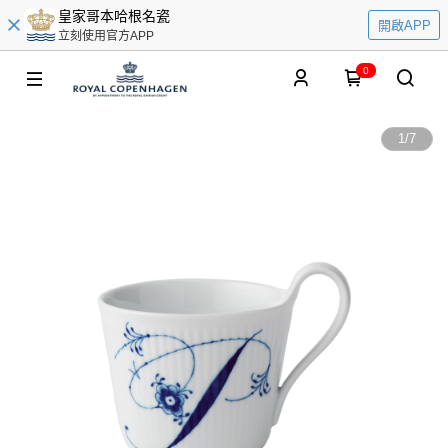
皇家哥本哈根名瓷
開啟APP
立刻使用官方APP
0
1
/
7