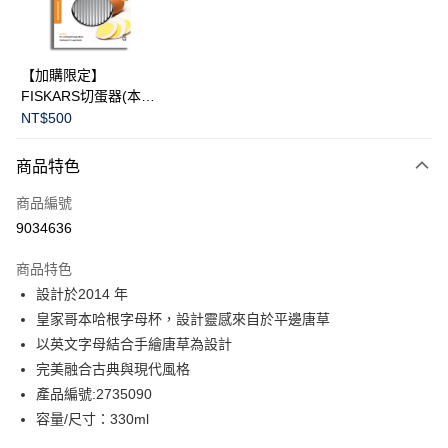
華南商業銀行
彰化商業銀行
Apple Pay
上海商業儲蓄銀行
台北富邦商業銀行
國泰世華商業銀行
兆豐國際商業銀行
臺灣中小企業銀行
台中商業銀行
運送方式
【加購限定】
匯豐（台灣）商業銀行
華泰商業銀行
FISKARS切蛋器(本商
黑貓宅急便
聯邦商業銀行
遠東國際商業銀行
品不提供破損保證)
NT$500
元大商業銀行
永豐商業銀行
每筆NT$200，滿NT$3,500(含以上)免運費
玉山商業銀行
星展（台灣）商業銀行
商品特色
台新國際商業銀行
中國信託商業銀行
台灣樂天信用卡公司
商品編號
9034636
商品特色
設計於2014 年
皇家哥本哈根字母杯，設計靈感來自於平邊唐草
以英文字母結合手繪唐草為設計
完美融合古典與現代風格
產品編號:2735090
容量/尺寸：330ml