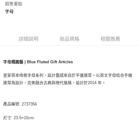
銷售重點
字母
詳細說明
商品規格
相關推薦
字母橢圓盤 | Blue Fluted Gift Articles
皇家哥本哈根字母系列，設計靈感來自於平邊唐草。以英文字母結合手繪
唐草為設計，完美融合古典與現代風格。設計於2014 年。
產品編號:
2737356
尺寸: 23.5×15cm