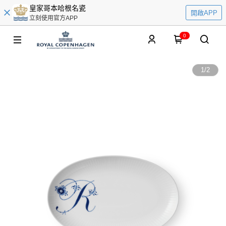
皇家哥本哈根名瓷
開啟APP
立刻使用官方APP
0
1
/
2