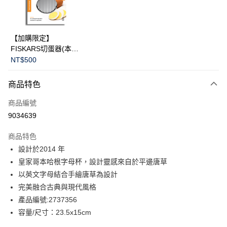
華南商業銀行
彰化商業銀行
Apple Pay
上海商業儲蓄銀行
台北富邦商業銀行
國泰世華商業銀行
兆豐國際商業銀行
臺灣中小企業銀行
台中商業銀行
運送方式
【加購限定】
匯豐（台灣）商業銀行
華泰商業銀行
FISKARS切蛋器(本商
黑貓宅急便
聯邦商業銀行
遠東國際商業銀行
品不提供破損保證)
NT$500
元大商業銀行
永豐商業銀行
每筆NT$200，滿NT$3,500(含以上)免運費
玉山商業銀行
星展（台灣）商業銀行
商品特色
台新國際商業銀行
中國信託商業銀行
台灣樂天信用卡公司
商品編號
9034639
商品特色
設計於2014 年
皇家哥本哈根字母杯，設計靈感來自於平邊唐草
以英文字母結合手繪唐草為設計
完美融合古典與現代風格
產品編號:2737356
容量/尺寸：23.5x15cm