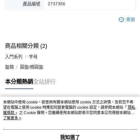
產品編號
2737356
客服
商品相關分類 (2)
入門系列
字母
盤類
圓盤/橢圓盤
本分類熱銷
全站排行
本網站中使用 cookie，欲查詢有關本網站使用 cookie 方式之詳情，及若您不希
熱門標籤
望在電腦上使用 cookie 時應如何變更電腦的 cookie 設定，請參閱本網站「
隱私
權條款
」之 Cookie 聲明。您繼續使用本網站即表示您同意本公司得按本網站使
用條款之 Cookie 聲明使用 cookie。
了解更多 >
我知道了