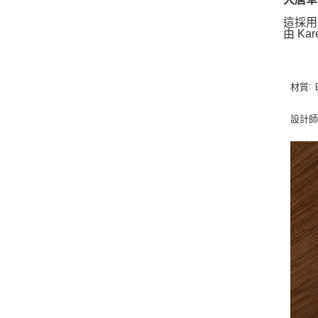
這採用
由 Kar
:
材質
設計