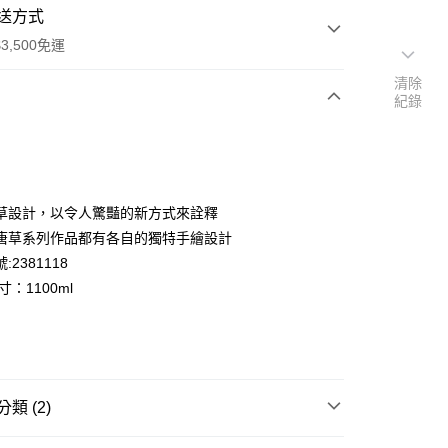
送方式
3,500免運
清除
紀錄
次付款
期付款
0 利率 每期
NT$3,166
21家銀行
草設計，以令人驚豔的新方式來詮釋
庫商業銀行
第一商業銀行
唐草系列作品都有各自的獨特手繪設計
業銀行
彰化商業銀行
:2381118
業儲蓄銀行
台北富邦商業銀行
寸：1100ml
華商業銀行
兆豐國際商業銀行
小企業銀行
台中商業銀行
台灣）商業銀行
華泰商業銀行
業銀行
遠東國際商業銀行
便
業銀行
永豐商業銀行
業銀行
星展（台灣）商業銀行
00，滿NT$3,500(含以上)免運費
類 (2)
際商業銀行
中國信託商業銀行
天信用卡公司
大唐草