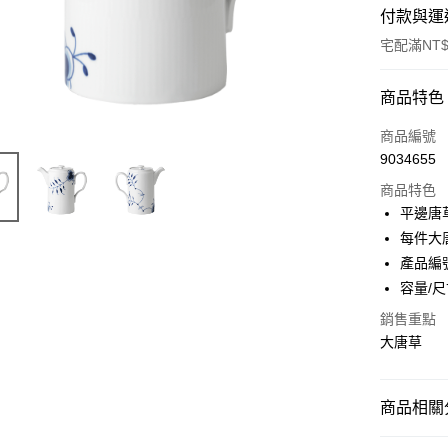
付款與運
宅配滿NT$
付款方式
商品特色
信用卡一
商品編號
9034655
信用卡分
商品特色
3 期 
平邊唐
合作金
每件大
LINE Pay
華南商
產品編號
Apple Pay
上海商
容量/尺
國泰世
銷售重點
臺灣中
匯豐（
大唐草
運送方式
聯邦商
黑貓宅急
元大商
玉山商
每筆NT$2
商品相關分
台新國
台灣樂
經典系列