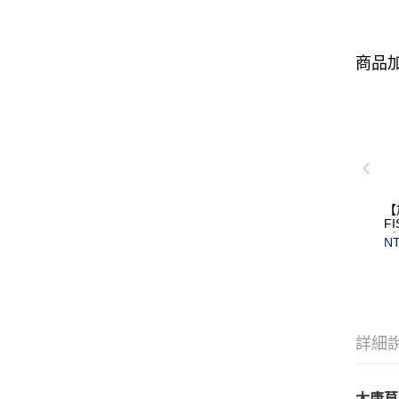
商品加
【
F
(
NT
保
詳細
大唐草系列