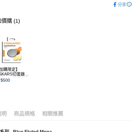
分享
壺類
其
價購 (1)
加購限定】
ISKARS切蛋器
本商品不提供破損
$500
證)
說明
商品規格
相關推薦
 - Blue Fluted Mega