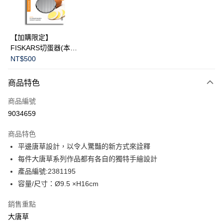
華南商業銀行
彰化商業銀行
Apple Pay
上海商業儲蓄銀行
台北富邦商業銀行
國泰世華商業銀行
兆豐國際商業銀行
臺灣中小企業銀行
台中商業銀行
運送方式
【加購限定】
匯豐（台灣）商業銀行
華泰商業銀行
FISKARS切蛋器(本商
黑貓宅急便
聯邦商業銀行
遠東國際商業銀行
品不提供破損保證)
NT$500
元大商業銀行
永豐商業銀行
每筆NT$200，滿NT$3,500(含以上)免運費
玉山商業銀行
星展（台灣）商業銀行
商品特色
台新國際商業銀行
中國信託商業銀行
台灣樂天信用卡公司
商品編號
9034659
商品特色
平邊唐草設計，以令人驚豔的新方式來詮釋
每件大唐草系列作品都有各自的獨特手繪設計
產品編號:2381195
容量/尺寸：Ø9.5 ×H16cm
銷售重點
大唐草