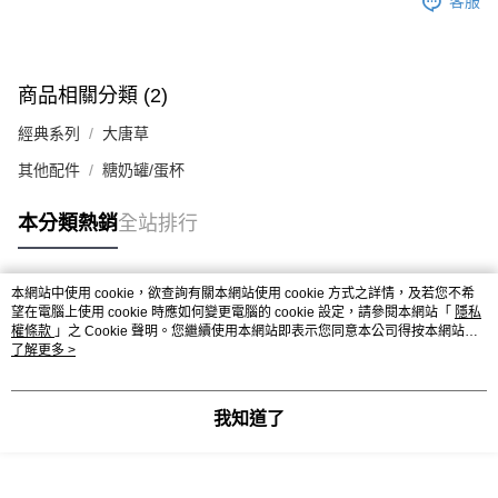
客服
商品相關分類 (2)
經典系列
大唐草
其他配件
糖奶罐/蛋杯
本分類熱銷
全站排行
本網站中使用 cookie，欲查詢有關本網站使用 cookie 方式之詳情，及若您不希
熱門標籤
望在電腦上使用 cookie 時應如何變更電腦的 cookie 設定，請參閱本網站「
隱私
權條款
」之 Cookie 聲明。您繼續使用本網站即表示您同意本公司得按本網站使
用條款之 Cookie 聲明使用 cookie。
了解更多 >
我知道了