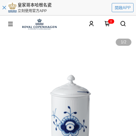
皇家哥本哈根名瓷
開啟APP
立刻使用官方APP
0
1
/
2