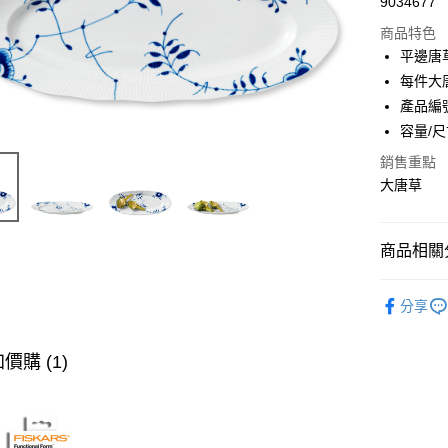
9034677
商品特色
平邊唐
每件大
產品編號
容量/尺
銷售重點
大唐草
商品相關分
經典系列
分享
盤類
圓
價購 (1)