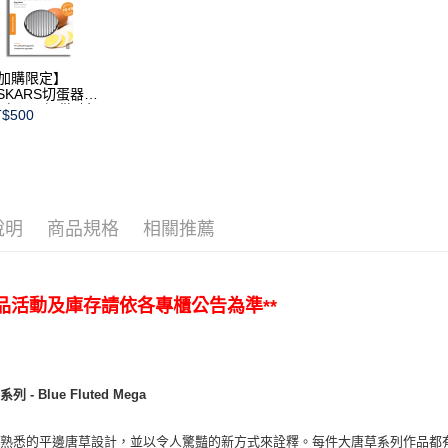
加購限定】
ISKARS切蛋器
本商品不提供破損
$500
證)
說明
商品規格
相關推薦
商品活動及庫存請依各專櫃公告為準**
 - Blue Fluted Mega
用熟悉的平邊唐草設計，並以令人驚豔的新方式來詮釋。每件大唐草系列作品都