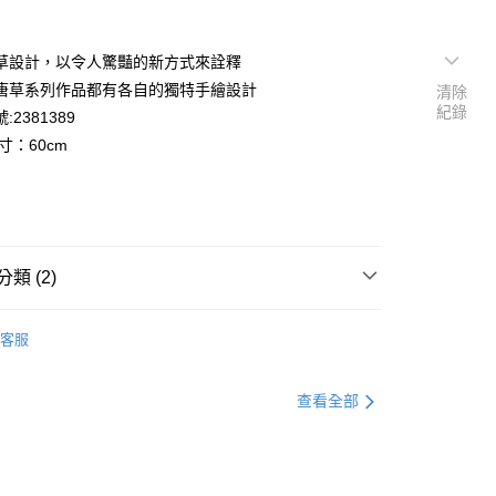
草設計，以令人驚豔的新方式來詮釋
唐草系列作品都有各自的獨特手繪設計
清除
紀錄
:2381389
寸：60cm
類 (2)
大唐草
客服
盤/橢圓盤
查看全部