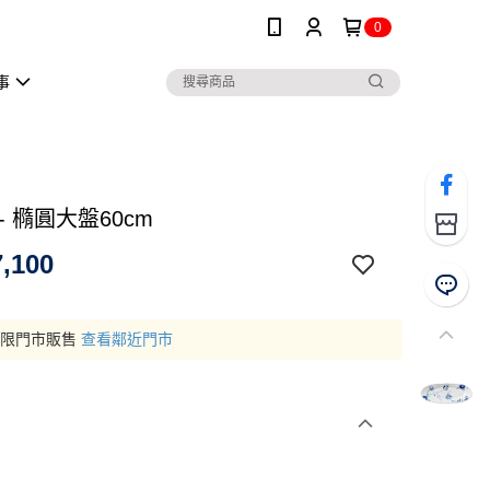
0
事
- 橢圓大盤60cm
,100
僅限門市販售
查看鄰近門市