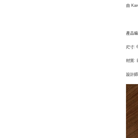
由 Kar
產品
:
尺寸
:
材質
設計