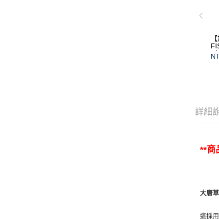
【
F
(
NT
保
詳細
**
大唐草系列
這採