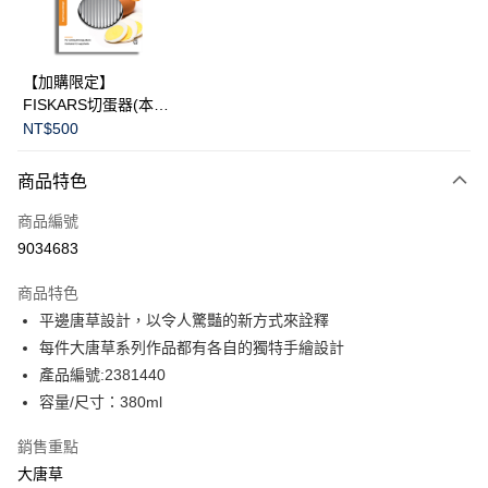
華南商業銀行
彰化商業銀行
Apple Pay
上海商業儲蓄銀行
台北富邦商業銀行
國泰世華商業銀行
兆豐國際商業銀行
臺灣中小企業銀行
台中商業銀行
運送方式
【加購限定】
匯豐（台灣）商業銀行
華泰商業銀行
FISKARS切蛋器(本商
黑貓宅急便
聯邦商業銀行
遠東國際商業銀行
品不提供破損保證)
NT$500
元大商業銀行
永豐商業銀行
每筆NT$200，滿NT$3,500(含以上)免運費
玉山商業銀行
星展（台灣）商業銀行
商品特色
台新國際商業銀行
中國信託商業銀行
台灣樂天信用卡公司
商品編號
9034683
商品特色
平邊唐草設計，以令人驚豔的新方式來詮釋
每件大唐草系列作品都有各自的獨特手繪設計
產品編號:2381440
容量/尺寸：380ml
銷售重點
大唐草