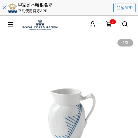
皇家哥本哈根名瓷
開啟APP
立刻使用官方APP
0
1
/
3