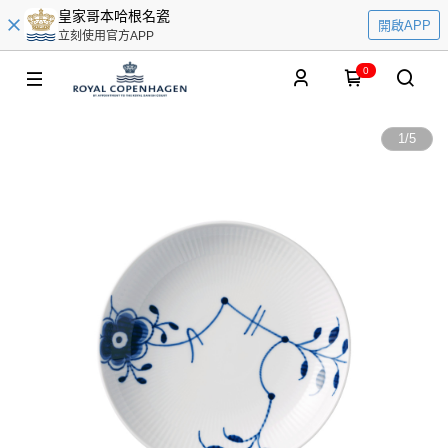
皇家哥本哈根名瓷
開啟APP
立刻使用官方APP
0
1
/
5