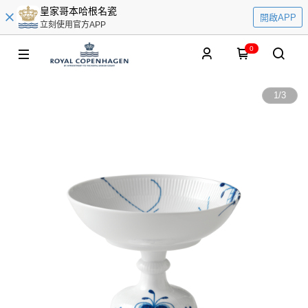
皇家哥本哈根名瓷
開啟APP
立刻使用官方APP
0
1
/
3