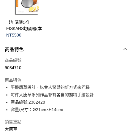
華南商業銀行
彰化商業銀行
Apple Pay
上海商業儲蓄銀行
台北富邦商業銀行
國泰世華商業銀行
兆豐國際商業銀行
臺灣中小企業銀行
台中商業銀行
運送方式
【加購限定】
匯豐（台灣）商業銀行
華泰商業銀行
FISKARS切蛋器(本商
黑貓宅急便
聯邦商業銀行
遠東國際商業銀行
品不提供破損保證)
NT$500
元大商業銀行
永豐商業銀行
每筆NT$200，滿NT$3,500(含以上)免運費
玉山商業銀行
星展（台灣）商業銀行
商品特色
台新國際商業銀行
中國信託商業銀行
台灣樂天信用卡公司
商品編號
9034710
商品特色
平邊唐草設計，以令人驚豔的新方式來詮釋
每件大唐草系列作品都有各自的獨特手繪設計
產品編號:2382428
容量/尺寸：Ø21cm×H14cm/
銷售重點
大唐草