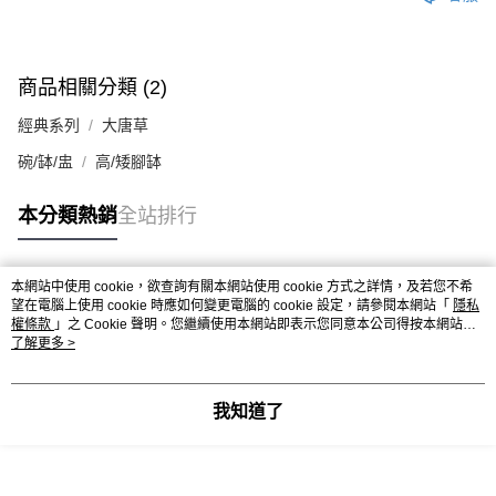
商品相關分類 (2)
經典系列
大唐草
碗/缽/盅
高/矮腳缽
本分類熱銷
全站排行
本網站中使用 cookie，欲查詢有關本網站使用 cookie 方式之詳情，及若您不希
熱門標籤
望在電腦上使用 cookie 時應如何變更電腦的 cookie 設定，請參閱本網站「
隱私
權條款
」之 Cookie 聲明。您繼續使用本網站即表示您同意本公司得按本網站使
用條款之 Cookie 聲明使用 cookie。
了解更多 >
我知道了