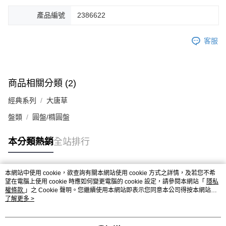
產品編號
2386622
客服
商品相關分類 (2)
經典系列
大唐草
盤類
圓盤/橢圓盤
本分類熱銷
全站排行
本網站中使用 cookie，欲查詢有關本網站使用 cookie 方式之詳情，及若您不希
熱門標籤
望在電腦上使用 cookie 時應如何變更電腦的 cookie 設定，請參閱本網站「
隱私
權條款
」之 Cookie 聲明。您繼續使用本網站即表示您同意本公司得按本網站使
用條款之 Cookie 聲明使用 cookie。
了解更多 >