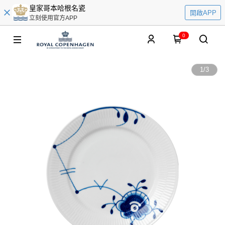
皇家哥本哈根名瓷
開啟APP
立刻使用官方APP
0
1
/
3