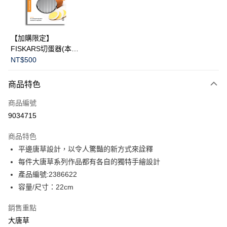
華南商業銀行
彰化商業銀行
Apple Pay
上海商業儲蓄銀行
台北富邦商業銀行
國泰世華商業銀行
兆豐國際商業銀行
臺灣中小企業銀行
台中商業銀行
運送方式
【加購限定】
匯豐（台灣）商業銀行
華泰商業銀行
FISKARS切蛋器(本商
黑貓宅急便
聯邦商業銀行
遠東國際商業銀行
品不提供破損保證)
NT$500
元大商業銀行
永豐商業銀行
每筆NT$200，滿NT$3,500(含以上)免運費
玉山商業銀行
星展（台灣）商業銀行
商品特色
台新國際商業銀行
中國信託商業銀行
台灣樂天信用卡公司
商品編號
9034715
商品特色
平邊唐草設計，以令人驚豔的新方式來詮釋
每件大唐草系列作品都有各自的獨特手繪設計
產品編號:2386622
容量/尺寸：22cm
銷售重點
大唐草