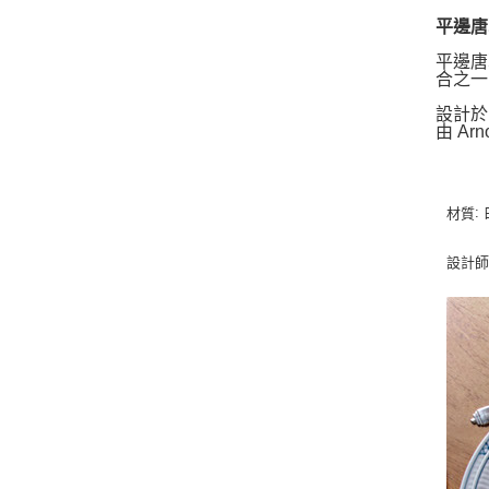
平邊唐草系
平邊唐
合之一
設計於 
由 Arn
:
材質
設計