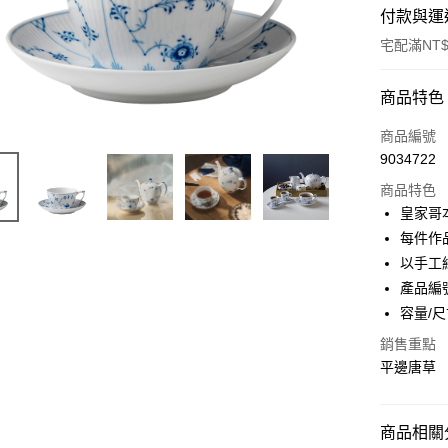
付款與運
宅配滿NT$
付款方式
商品特色
信用卡一
商品編號
9034722
信用卡分
商品特色
3 期 
皇家哥
合作金
每件作
LINE Pay
華南商
以手工
Apple Pay
上海商
產品編號
國泰世
容量/尺
臺灣中
匯豐（
運送方式
銷售重點
聯邦商
平邊唐草
黑貓宅急
元大商
玉山商
每筆NT$2
台新國
商品相關分
台灣樂