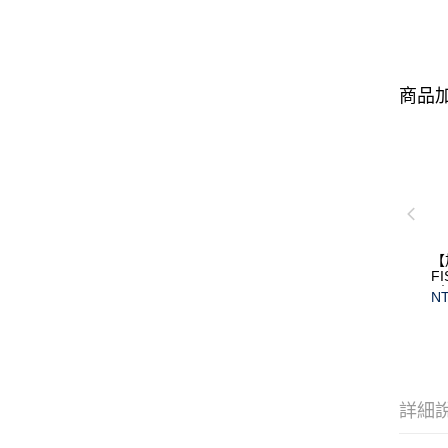
商品加
【
F
(
NT
保
詳細