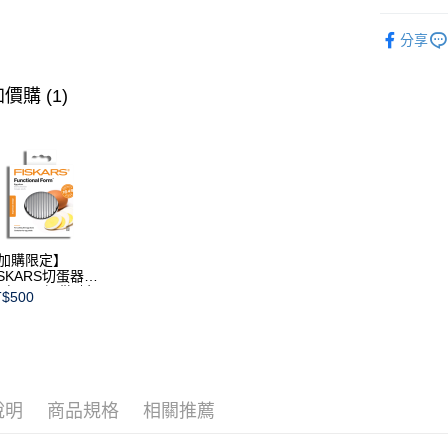
經典系列
分享
杯類
杯
價購 (1)
加購限定】
ISKARS切蛋器
本商品不提供破損
$500
證)
說明
商品規格
相關推薦