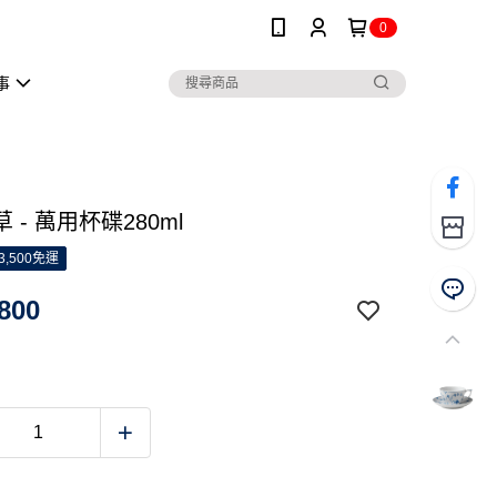
0
事
 - 萬用杯碟280ml
3,500免運
800