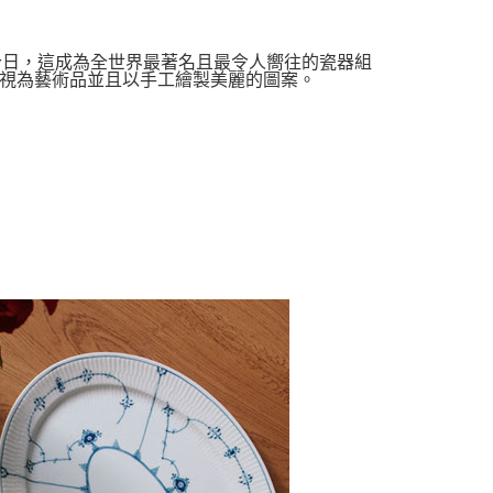
的今日，這成為全世界最著名且最令人嚮往的瓷器組
視為藝術品並且以手工繪製美麗的圖案。