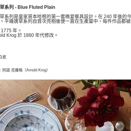
列 - Blue Fluted Plain
草系列是皇家哥本哈根的第一套晚宴餐具設計。在 240 年後
。平邊唐草系列自首次亮相後便一直在生產當中，每件作品都被
1775 年。
old Krog 於 1880 年代修改。
 白瓷
: 阿諾·克羅格（Arnold Krog）
師