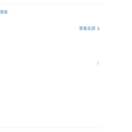
平邊唐草
客服
盤組
查看全部