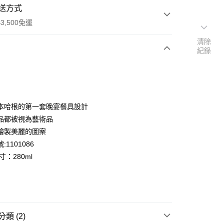
送方式
3,500免運
清除
紀錄
次付款
期付款
0 利率 每期
NT$1,600
21家銀行
本哈根的第一套晚宴餐具設計
庫商業銀行
第一商業銀行
品都被視為藝術品
業銀行
彰化商業銀行
繪製美麗的圖案
業儲蓄銀行
台北富邦商業銀行
:1101086
華商業銀行
兆豐國際商業銀行
寸：280ml
小企業銀行
台中商業銀行
台灣）商業銀行
華泰商業銀行
業銀行
遠東國際商業銀行
便
業銀行
永豐商業銀行
業銀行
星展（台灣）商業銀行
00，滿NT$3,500(含以上)免運費
際商業銀行
中國信託商業銀行
類 (2)
天信用卡公司