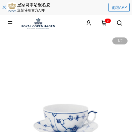
皇家哥本哈根名瓷
開啟APP
立刻使用官方APP
0
1
/
2