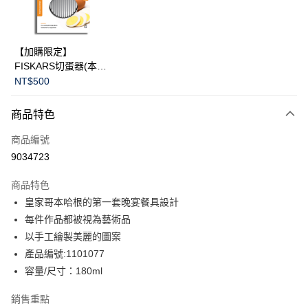
華南商業銀行
彰化商業銀行
Apple Pay
上海商業儲蓄銀行
台北富邦商業銀行
國泰世華商業銀行
兆豐國際商業銀行
臺灣中小企業銀行
台中商業銀行
運送方式
【加購限定】
匯豐（台灣）商業銀行
華泰商業銀行
FISKARS切蛋器(本商
黑貓宅急便
聯邦商業銀行
遠東國際商業銀行
品不提供破損保證)
NT$500
元大商業銀行
永豐商業銀行
每筆NT$200，滿NT$3,500(含以上)免運費
玉山商業銀行
星展（台灣）商業銀行
商品特色
台新國際商業銀行
中國信託商業銀行
台灣樂天信用卡公司
商品編號
9034723
商品特色
皇家哥本哈根的第一套晚宴餐具設計
每件作品都被視為藝術品
以手工繪製美麗的圖案
產品編號:1101077
容量/尺寸：180ml
銷售重點