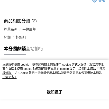
客服
商品相關分類 (2)
經典系列
平邊唐草
杯類
杯盤組
本分類熱銷
全站排行
本網站中使用 cookie，欲查詢有關本網站使用 cookie 方式之詳情，及若您不希
熱門標籤
望在電腦上使用 cookie 時應如何變更電腦的 cookie 設定，請參閱本網站「
隱私
權條款
」之 Cookie 聲明。您繼續使用本網站即表示您同意本公司得按本網站使
用條款之 Cookie 聲明使用 cookie。
了解更多 >
我知道了