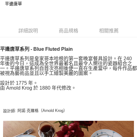
平邊唐草
詳細說明
商品規格
相關推薦
平邊唐草系列 - Blue Fluted Plain
平邊唐草系列是皇家哥本哈根的第一套晚宴餐具設計。在 240
年後的今日，這成為全世界最著名且最令人嚮往的瓷器組合之
一。平邊唐草系列自首次亮相後便一直在生產當中，每件作品都
被視為藝術品並且以手工繪製美麗的圖案。
設計於 1775 年。
由 Arnold Krog 於 1880 年代修改。
: 阿諾·克羅格（Arnold Krog）
設計師