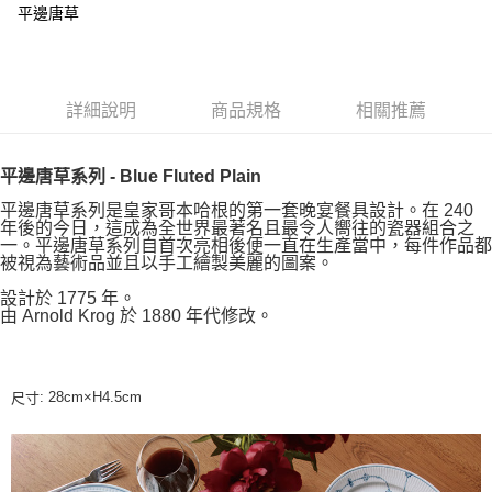
平邊唐草
詳細說明
商品規格
相關推薦
平邊唐草系列 - Blue Fluted Plain
平邊唐草系列是皇家哥本哈根的第一套晚宴餐具設計。在 240
年後的今日，這成為全世界最著名且最令人嚮往的瓷器組合之
一。平邊唐草系列自首次亮相後便一直在生產當中，每件作品都
被視為藝術品並且以手工繪製美麗的圖案。
設計於 1775 年。
由 Arnold Krog 於 1880 年代修改。
: 28cm×H4.5cm
尺寸