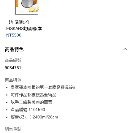
華南商業銀行
彰化商業銀行
Apple Pay
上海商業儲蓄銀行
台北富邦商業銀行
國泰世華商業銀行
兆豐國際商業銀行
臺灣中小企業銀行
台中商業銀行
運送方式
【加購限定】
匯豐（台灣）商業銀行
華泰商業銀行
FISKARS切蛋器(本商
黑貓宅急便
聯邦商業銀行
遠東國際商業銀行
品不提供破損保證)
NT$500
元大商業銀行
永豐商業銀行
每筆NT$200，滿NT$3,500(含以上)免運費
玉山商業銀行
星展（台灣）商業銀行
商品特色
台新國際商業銀行
中國信託商業銀行
台灣樂天信用卡公司
商品編號
9034751
商品特色
皇家哥本哈根的第一套晚宴餐具設計
每件作品都被視為藝術品
以手工繪製美麗的圖案
產品編號:1101593
容量/尺寸：2400ml/28cm
銷售重點