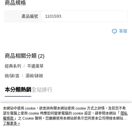
商品規格
產品編號
1101593
客服
商品相關分類 (2)
經典系列
平邊唐草
碗/缽/盅
湯碗/缽碗
本分類熱銷
全站排行
本網站中使用 cookie，欲查詢有關本網站使用 cookie 方式之詳情，及若您不希
熱門標籤
望在電腦上使用 cookie 時應如何變更電腦的 cookie 設定，請參閱本網站「
隱私
權條款
」之 Cookie 聲明。您繼續使用本網站即表示您同意本公司得按本網站使
用條款之 Cookie 聲明使用 cookie。
了解更多 >