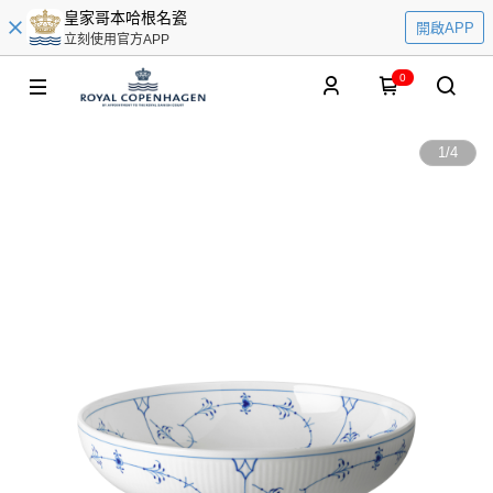
皇家哥本哈根名瓷
開啟APP
立刻使用官方APP
0
1
/
4