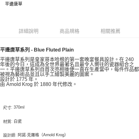
平邊唐草
詳細說明
商品規格
相關推薦
平邊唐草系列 - Blue Fluted Plain
平邊唐草系列是皇家哥本哈根的第一套晚宴餐具設計。在 240
年後的今日，這成為全世界最著名且最令人嚮往的瓷器組合之
一。平邊唐草系列自首次亮相後便一直在生產當中，每件作品都
被視為藝術品並且以手工繪製美麗的圖案。
設計於 1775 年。
由 Arnold Krog 於 1880 年代修改。
: 370ml
尺寸
: 白瓷
材質
: 阿諾·克羅格（Arnold Krog）
設計師