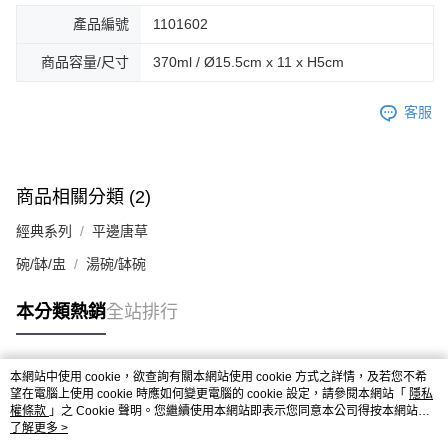
產品編號
1101602
商品容量/尺寸
370ml / Ø15.5cm x 11 x H5cm
客服
商品相關分類 (2)
經典系列
平邊唐草
碗/缽/盅
湯碗/缽碗
本分類熱銷
全站排行
本網站中使用 cookie，欲查詢有關本網站使用 cookie 方式之詳情，及若您不希
熱門標籤
望在電腦上使用 cookie 時應如何變更電腦的 cookie 設定，請參閱本網站「
隱私
權條款
」之 Cookie 聲明。您繼續使用本網站即表示您同意本公司得按本網站使
用條款之 Cookie 聲明使用 cookie。
了解更多 >