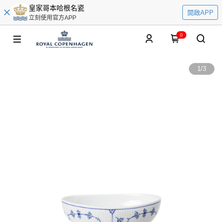
皇家哥本哈根名瓷
開啟APP
立刻使用官方APP
0
1
/
3