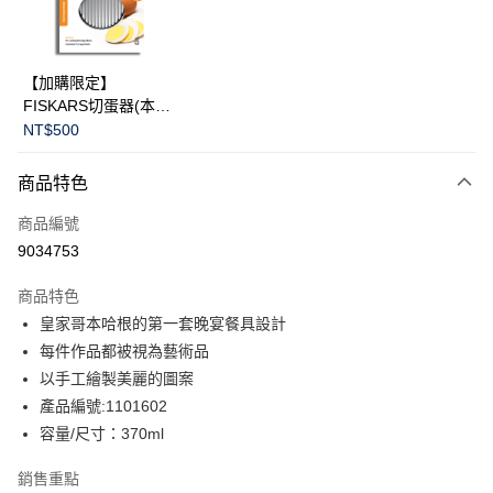
華南商業銀行
彰化商業銀行
Apple Pay
上海商業儲蓄銀行
台北富邦商業銀行
國泰世華商業銀行
兆豐國際商業銀行
臺灣中小企業銀行
台中商業銀行
運送方式
【加購限定】
匯豐（台灣）商業銀行
華泰商業銀行
FISKARS切蛋器(本商
黑貓宅急便
聯邦商業銀行
遠東國際商業銀行
品不提供破損保證)
NT$500
元大商業銀行
永豐商業銀行
每筆NT$200，滿NT$3,500(含以上)免運費
玉山商業銀行
星展（台灣）商業銀行
商品特色
台新國際商業銀行
中國信託商業銀行
台灣樂天信用卡公司
商品編號
9034753
商品特色
皇家哥本哈根的第一套晚宴餐具設計
每件作品都被視為藝術品
以手工繪製美麗的圖案
產品編號:1101602
容量/尺寸：370ml
銷售重點