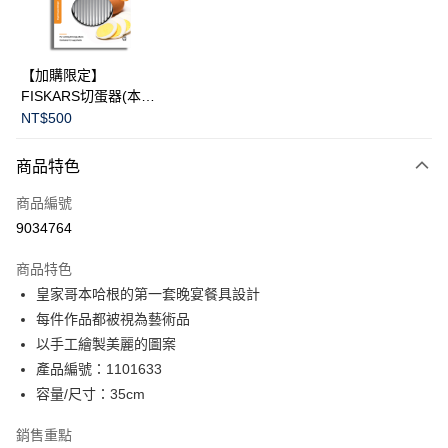
華南商業銀行
彰化商業銀行
Apple Pay
上海商業儲蓄銀行
台北富邦商業銀行
國泰世華商業銀行
兆豐國際商業銀行
臺灣中小企業銀行
台中商業銀行
運送方式
【加購限定】
匯豐（台灣）商業銀行
華泰商業銀行
FISKARS切蛋器(本商
黑貓宅急便
聯邦商業銀行
遠東國際商業銀行
品不提供破損保證)
NT$500
元大商業銀行
永豐商業銀行
每筆NT$200，滿NT$3,500(含以上)免運費
玉山商業銀行
星展（台灣）商業銀行
商品特色
台新國際商業銀行
中國信託商業銀行
台灣樂天信用卡公司
商品編號
9034764
商品特色
皇家哥本哈根的第一套晚宴餐具設計
每件作品都被視為藝術品
以手工繪製美麗的圖案
產品編號：1101633
容量/尺寸：35cm
銷售重點