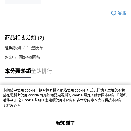
客服
商品相關分類 (2)
經典系列
平邊唐草
盤類
圓盤/橢圓盤
本分類熱銷
全站排行
本網站中使用 cookie，欲查詢有關本網站使用 cookie 方式之詳情，及若您不希
熱門標籤
望在電腦上使用 cookie 時應如何變更電腦的 cookie 設定，請參閱本網站「
隱私
權條款
」之 Cookie 聲明。您繼續使用本網站即表示您同意本公司得按本網站使
用條款之 Cookie 聲明使用 cookie。
了解更多 >
我知道了