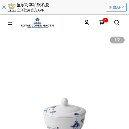
皇家哥本哈根名瓷
開啟APP
立刻使用官方APP
0
1
/
2