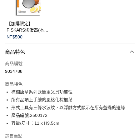
華南商業銀行
彰化商業銀行
Apple Pay
上海商業儲蓄銀行
台北富邦商業銀行
國泰世華商業銀行
兆豐國際商業銀行
臺灣中小企業銀行
台中商業銀行
運送方式
【加購限定】
匯豐（台灣）商業銀行
華泰商業銀行
FISKARS切蛋器(本商
黑貓宅急便
聯邦商業銀行
遠東國際商業銀行
品不提供破損保證)
NT$500
元大商業銀行
永豐商業銀行
每筆NT$200，滿NT$3,500(含以上)免運費
玉山商業銀行
星展（台灣）商業銀行
商品特色
台新國際商業銀行
中國信託商業銀行
台灣樂天信用卡公司
商品編號
9034788
商品特色
棕櫚唐草系列既簡單又具功能性
所有品項上手繪的風格化棕櫚葉
形式上具有三條水波紋，以浮雕方式顯示在所有盤碟的邊緣
產品編號:2500172
容量/尺寸：11 x H9.5cm
銷售重點