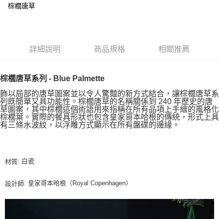
棕櫚唐草
詳細說明
商品規格
相關推薦
棕櫚唐草系列 - Blue Palmette
飾以局部的唐草圖案並以令人驚豔的新方式結合，讓棕櫚唐草系
列既簡單又具功能性。棕櫚唐草的名稱關係到 240 年歷史的唐
草圖案，其中棕櫚這個術語用來指稱在所有品項上手繪的風格化
棕櫚葉。實際的餐具形狀也包含皇家哥本哈根的傳統，形式上具
有三條水波紋，以浮雕方式顯示在所有盤碟的邊緣。
: 白瓷
材質
: 皇家哥本哈根（Royal Copenhagen）
設計師