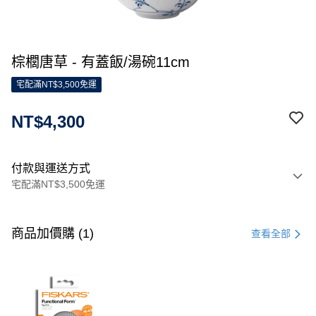
棕櫚唐草 - 有蓋飯/湯碗11cm
宅配滿NT$3,500免運
NT$4,300
付款與運送方式
宅配滿NT$3,500免運
付款方式
信用卡一次付款
商品加價購 (1)
查看全部
信用卡分期付款
3 期 0 利率 每期
NT$1,433
21家銀行
合作金庫商業銀行
第一商業銀行
LINE Pay