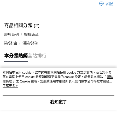
客服
商品相關分類 (2)
經典系列
棕櫚唐草
碗/缽/盅
湯碗/缽碗
本分類熱銷
全站排行
本網站中使用 cookie，欲查詢有關本網站使用 cookie 方式之詳情，及若您不希
熱門標籤
望在電腦上使用 cookie 時應如何變更電腦的 cookie 設定，請參閱本網站「
隱私
權條款
」之 Cookie 聲明。您繼續使用本網站即表示您同意本公司得按本網站使
用條款之 Cookie 聲明使用 cookie。
了解更多 >
我知道了