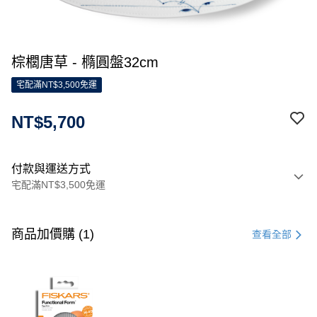
棕櫚唐草 - 橢圓盤32cm
宅配滿NT$3,500免運
NT$5,700
付款與運送方式
宅配滿NT$3,500免運
付款方式
信用卡一次付款
商品加價購 (1)
查看全部
信用卡分期付款
3 期 0 利率 每期
NT$1,900
21家銀行
合作金庫商業銀行
第一商業銀行
LINE Pay