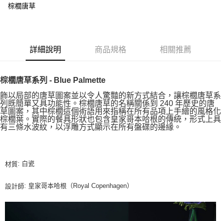
棕櫚唐草
詳細說明
商品規格
相關推薦
棕櫚唐草系列 - Blue Palmette
飾以局部的唐草圖案並以令人驚豔的新方式結合，讓棕櫚唐草系
列既簡單又具功能性。棕櫚唐草的名稱關係到 240 年歷史的唐
草圖案，其中棕櫚這個術語用來指稱在所有品項上手繪的風格化
棕櫚葉。實際的餐具形狀也包含皇家哥本哈根的傳統，形式上具
有三條水波紋，以浮雕方式顯示在所有盤碟的邊緣。
: 白瓷
材質
: 皇家哥本哈根（Royal Copenhagen）
設計師