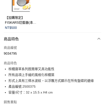
華南商業銀行
彰化商業銀行
Apple Pay
上海商業儲蓄銀行
台北富邦商業銀行
國泰世華商業銀行
兆豐國際商業銀行
臺灣中小企業銀行
台中商業銀行
運送方式
【加購限定】
匯豐（台灣）商業銀行
華泰商業銀行
FISKARS切蛋器(本商
黑貓宅急便
聯邦商業銀行
遠東國際商業銀行
品不提供破損保證)
NT$500
元大商業銀行
永豐商業銀行
每筆NT$200，滿NT$3,500(含以上)免運費
玉山商業銀行
星展（台灣）商業銀行
商品特色
台新國際商業銀行
中國信託商業銀行
台灣樂天信用卡公司
商品編號
9034795
商品特色
棕櫚唐草系列既簡單又具功能性
所有品項上手繪的風格化棕櫚葉
形式上具有三條水波紋，以浮雕方式顯示在所有盤碟的邊緣
產品編號:2500375
容量/尺寸：32 x 15.5 x H4 cm
銷售重點