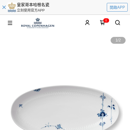
皇家哥本哈根名瓷
開啟APP
立刻使用官方APP
0
1
/
2