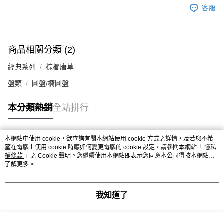
客服
商品相關分類 (2)
經典系列
棕櫚唐草
盤類
圓盤/橢圓盤
本分類熱銷
全站排行
本網站中使用 cookie，欲查詢有關本網站使用 cookie 方式之詳情，及若您不希
熱門標籤
望在電腦上使用 cookie 時應如何變更電腦的 cookie 設定，請參閱本網站「
隱私
權條款
」之 Cookie 聲明。您繼續使用本網站即表示您同意本公司得按本網站使
用條款之 Cookie 聲明使用 cookie。
了解更多 >
我知道了