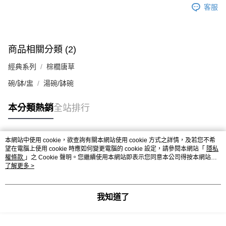
客服
商品相關分類 (2)
經典系列
棕櫚唐草
碗/缽/盅
湯碗/缽碗
本分類熱銷
全站排行
本網站中使用 cookie，欲查詢有關本網站使用 cookie 方式之詳情，及若您不希
熱門標籤
望在電腦上使用 cookie 時應如何變更電腦的 cookie 設定，請參閱本網站「
隱私
權條款
」之 Cookie 聲明。您繼續使用本網站即表示您同意本公司得按本網站使
用條款之 Cookie 聲明使用 cookie。
了解更多 >
我知道了