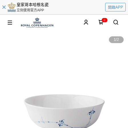
皇家哥本哈根名瓷
開啟APP
立刻使用官方APP
0
1
/
2