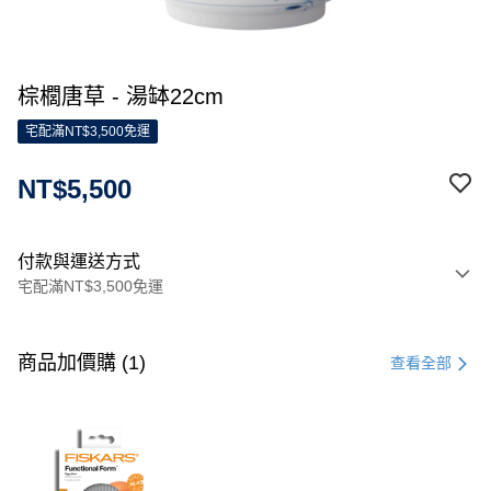
棕櫚唐草 - 湯缽22cm
宅配滿NT$3,500免運
NT$5,500
付款與運送方式
宅配滿NT$3,500免運
付款方式
信用卡一次付款
商品加價購 (1)
查看全部
信用卡分期付款
3 期 0 利率 每期
NT$1,833
21家銀行
合作金庫商業銀行
第一商業銀行
LINE Pay