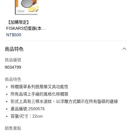
華南商業銀行
彰化商業銀行
Apple Pay
上海商業儲蓄銀行
台北富邦商業銀行
國泰世華商業銀行
兆豐國際商業銀行
臺灣中小企業銀行
台中商業銀行
運送方式
【加購限定】
匯豐（台灣）商業銀行
華泰商業銀行
FISKARS切蛋器(本商
黑貓宅急便
聯邦商業銀行
遠東國際商業銀行
品不提供破損保證)
NT$500
元大商業銀行
永豐商業銀行
每筆NT$200，滿NT$3,500(含以上)免運費
玉山商業銀行
星展（台灣）商業銀行
商品特色
台新國際商業銀行
中國信託商業銀行
台灣樂天信用卡公司
商品編號
9034799
商品特色
棕櫚唐草系列既簡單又具功能性
所有品項上手繪的風格化棕櫚葉
形式上具有三條水波紋，以浮雕方式顯示在所有盤碟的邊緣
產品編號:2500576
容量/尺寸：22cm
銷售重點