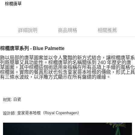
棕櫚唐草
詳細說明
商品規格
相關推薦
棕櫚唐草系列 - Blue Palmette
飾以局部的唐草圖案並以令人驚豔的新方式結合，讓棕櫚唐草系
列既簡單又具功能性。棕櫚唐草的名稱關係到 240 年歷史的唐
草圖案，其中棕櫚這個術語用來指稱在所有品項上手繪的風格化
棕櫚葉。實際的餐具形狀也包含皇家哥本哈根的傳統，形式上具
有三條水波紋，以浮雕方式顯示在所有盤碟的邊緣。
: 白瓷
材質
: 皇家哥本哈根（Royal Copenhagen）
設計師