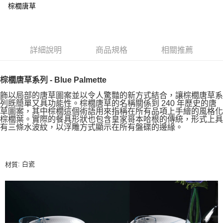
棕櫚唐草
詳細說明
商品規格
相關推薦
棕櫚唐草系列 - Blue Palmette
飾以局部的唐草圖案並以令人驚豔的新方式結合，讓棕櫚唐草系
列既簡單又具功能性。棕櫚唐草的名稱關係到 240 年歷史的唐
草圖案，其中棕櫚這個術語用來指稱在所有品項上手繪的風格化
棕櫚葉。實際的餐具形狀也包含皇家哥本哈根的傳統，形式上具
有三條水波紋，以浮雕方式顯示在所有盤碟的邊緣。
: 白瓷
材質