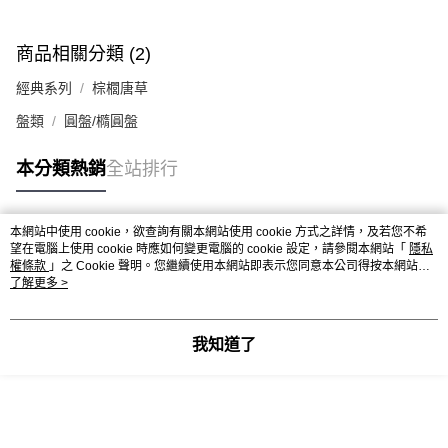
商品相關分類 (2)
經典系列
棕櫚唐草
盤類
圓盤/橢圓盤
本分類熱銷
全站排行
本網站中使用 cookie，欲查詢有關本網站使用 cookie 方式之詳情，及若您不希
熱門標籤
望在電腦上使用 cookie 時應如何變更電腦的 cookie 設定，請參閱本網站「
隱私
權條款
」之 Cookie 聲明。您繼續使用本網站即表示您同意本公司得按本網站使
用條款之 Cookie 聲明使用 cookie。
了解更多 >
我知道了