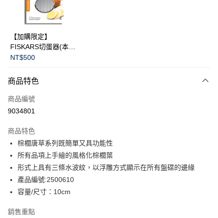
華南商業銀行
彰化商業銀行
Apple Pay
上海商業儲蓄銀行
台北富邦商業銀行
國泰世華商業銀行
兆豐國際商業銀行
臺灣中小企業銀行
台中商業銀行
運送方式
【加購限定】
匯豐（台灣）商業銀行
華泰商業銀行
FISKARS切蛋器(本商
黑貓宅急便
聯邦商業銀行
遠東國際商業銀行
品不提供破損保證)
NT$500
元大商業銀行
永豐商業銀行
每筆NT$200，滿NT$3,500(含以上)免運費
玉山商業銀行
星展（台灣）商業銀行
商品特色
台新國際商業銀行
中國信託商業銀行
台灣樂天信用卡公司
商品編號
9034801
商品特色
棕櫚唐草系列既簡單又具功能性
所有品項上手繪的風格化棕櫚葉
形式上具有三條水波紋，以浮雕方式顯示在所有盤碟的邊緣
產品編號:2500610
容量/尺寸：10cm
銷售重點