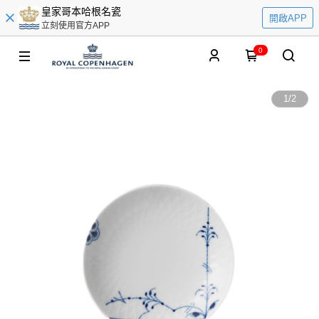
皇家哥本哈根名瓷
開啟APP
立刻使用官方APP
0
1
/
2