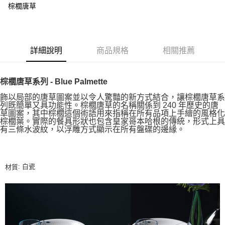
棕櫚唐草
詳細說明
商品規格
相關推薦
棕櫚唐草系列 - Blue Palmette
飾以局部的唐草圖案並以令人驚豔的新方式結合，讓棕櫚唐草系
列既簡單又具功能性。棕櫚唐草的名稱關係到 240 年歷史的唐
草圖案，其中棕櫚這個術語用來指稱在所有品項上手繪的風格化
棕櫚葉。實際的餐具形狀也包含皇家哥本哈根的傳統，形式上具
有三條水波紋，以浮雕方式顯示在所有盤碟的邊緣。
: 白瓷
材質