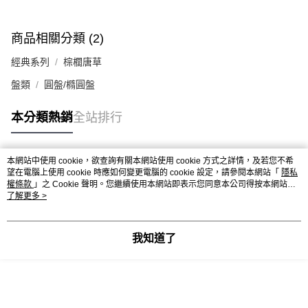
商品相關分類 (2)
經典系列
棕櫚唐草
盤類
圓盤/橢圓盤
本分類熱銷
全站排行
本網站中使用 cookie，欲查詢有關本網站使用 cookie 方式之詳情，及若您不希
熱門標籤
望在電腦上使用 cookie 時應如何變更電腦的 cookie 設定，請參閱本網站「
隱私
權條款
」之 Cookie 聲明。您繼續使用本網站即表示您同意本公司得按本網站使
用條款之 Cookie 聲明使用 cookie。
了解更多 >
我知道了