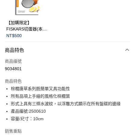
華南商業銀行
彰化商業銀行
Apple Pay
上海商業儲蓄銀行
台北富邦商業銀行
國泰世華商業銀行
兆豐國際商業銀行
臺灣中小企業銀行
台中商業銀行
運送方式
【加購限定】
匯豐（台灣）商業銀行
華泰商業銀行
FISKARS切蛋器(本商
黑貓宅急便
聯邦商業銀行
遠東國際商業銀行
品不提供破損保證)
NT$500
元大商業銀行
永豐商業銀行
每筆NT$200，滿NT$3,500(含以上)免運費
玉山商業銀行
星展（台灣）商業銀行
商品特色
台新國際商業銀行
中國信託商業銀行
台灣樂天信用卡公司
商品編號
9034801
商品特色
棕櫚唐草系列既簡單又具功能性
所有品項上手繪的風格化棕櫚葉
形式上具有三條水波紋，以浮雕方式顯示在所有盤碟的邊緣
產品編號:2500610
容量/尺寸：10cm
銷售重點