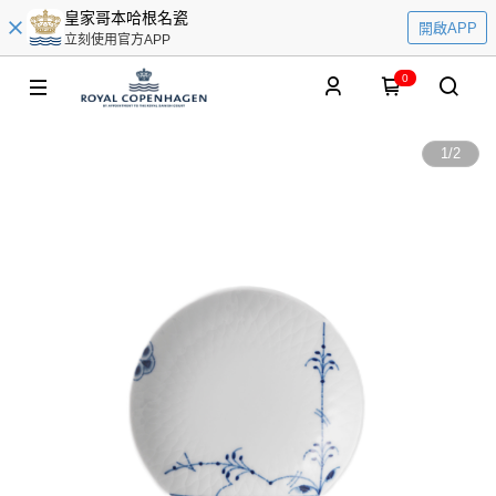
皇家哥本哈根名瓷
開啟APP
立刻使用官方APP
0
1
/
2