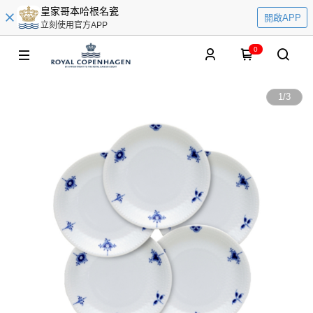
皇家哥本哈根名瓷
開啟APP
立刻使用官方APP
0
1
/
3