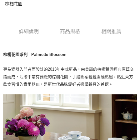
棕櫚花園
詳細說明
商品規格
相關推薦
棕櫚花園系列 - Palmette Blossom
專為瓷器入門者而設計的2013年中式新品，由美麗的棕櫚葉與經典唐草交
織而成，活潑中帶有雅緻的棕櫚花園，手繪圖案輕輕圍繞點綴，貼近東方
飲食習慣的實用器皿，是新世代品味愛好者選購餐具的首選。