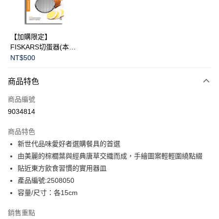
華南商業銀行
彰化商業銀行
Apple Pay
上海商業儲蓄銀行
台北富邦商業銀行
國泰世華商業銀行
兆豐國際商業銀行
臺灣中小企業銀行
台中商業銀行
運送方式
【加購限定】
匯豐（台灣）商業銀行
華泰商業銀行
FISKARS切蛋器(本商
黑貓宅急便
聯邦商業銀行
遠東國際商業銀行
品不提供破損保證)
NT$500
元大商業銀行
永豐商業銀行
每筆NT$200，滿NT$3,500(含以上)免運費
玉山商業銀行
星展（台灣）商業銀行
商品特色
台新國際商業銀行
中國信託商業銀行
台灣樂天信用卡公司
商品編號
9034814
商品特色
新世代品味愛好者選購餐具的首選
由美麗的棕櫚葉與經典唐草交織而成，手繪圖案輕輕圍繞點綴
貼近東方飲食習慣的實用器皿
產品編號:2508050
容量/尺寸：各15cm
銷售重點