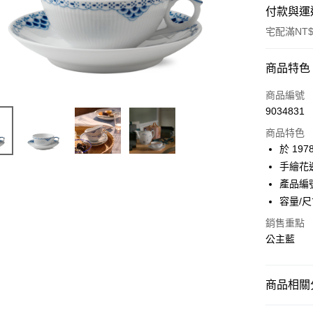
付款與運
宅配滿NT$
付款方式
商品特色
信用卡一
商品編號
9034831
信用卡分
商品特色
3 期 
於 19
合作金
手繪花
LINE Pay
華南商
產品編號
Apple Pay
上海商
容量/尺
國泰世
銷售重點
臺灣中
匯豐（
公主藍
運送方式
聯邦商
黑貓宅急
元大商
玉山商
每筆NT$2
商品相關分
台新國
台灣樂
經典系列