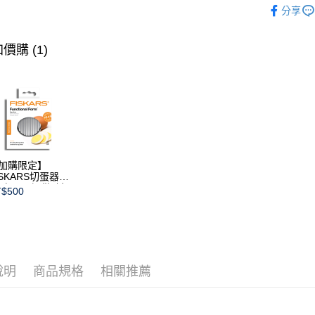
分享
杯類
杯
價購 (1)
加購限定】
ISKARS切蛋器
本商品不提供破損
$500
證)
說明
商品規格
相關推薦