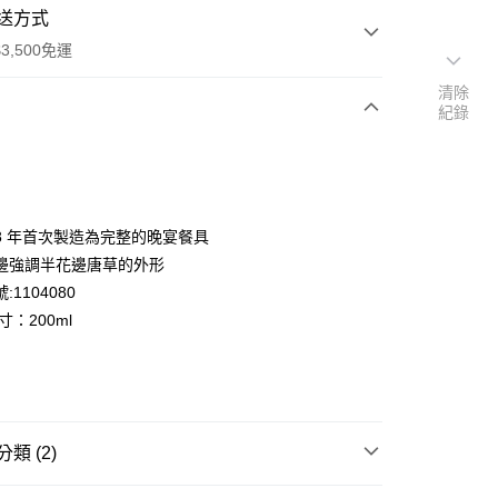
送方式
3,500免運
清除
紀錄
次付款
期付款
0 利率 每期
NT$1,000
21家銀行
78 年首次製造為完整的晚宴餐具
庫商業銀行
第一商業銀行
邊強調半花邊唐草的外形
業銀行
彰化商業銀行
:1104080
業儲蓄銀行
台北富邦商業銀行
寸：200ml
華商業銀行
兆豐國際商業銀行
小企業銀行
台中商業銀行
台灣）商業銀行
華泰商業銀行
業銀行
遠東國際商業銀行
便
業銀行
永豐商業銀行
業銀行
星展（台灣）商業銀行
00，滿NT$3,500(含以上)免運費
類 (2)
際商業銀行
中國信託商業銀行
天信用卡公司
公主藍