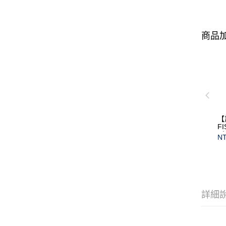
商品加
【
F
(
NT
保
詳細