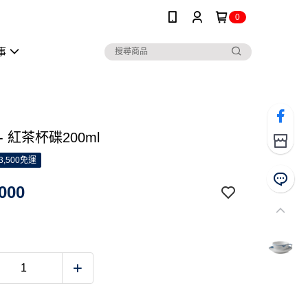
0
事
- 紅茶杯碟200ml
3,500免運
000