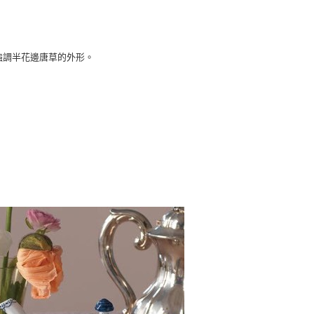
邊強調半花邊唐草的外形。