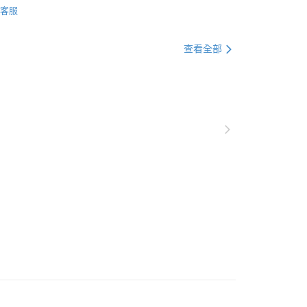
客服
湯碗/缽碗
查看全部