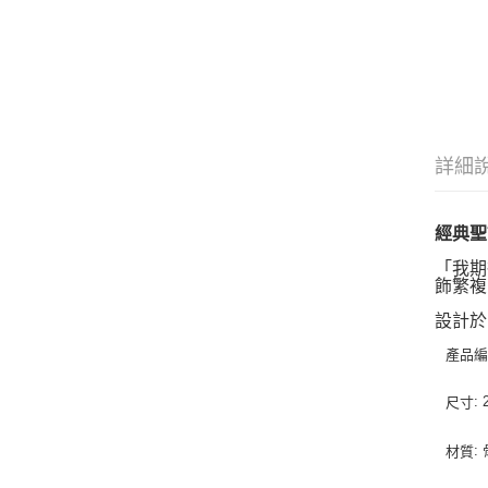
詳細
經典聖誕系
「我期
飾繁複
設計於 
產品
:
尺寸
:
材質