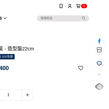
0
事
 - 造型盤22cm
3,500免運
400