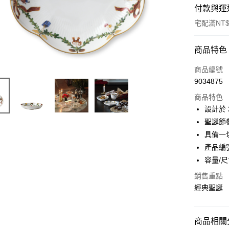
付款與運
宅配滿NT$
付款方式
商品特色
信用卡一
商品編號
9034875
信用卡分
商品特色
3 期 
設計於 
合作金
聖誕節
LINE Pay
華南商
具備一
Apple Pay
上海商
產品編號
國泰世
容量/尺
臺灣中
匯豐（
運送方式
銷售重點
聯邦商
經典聖誕
黑貓宅急
元大商
玉山商
每筆NT$2
台新國
商品相關分
台灣樂