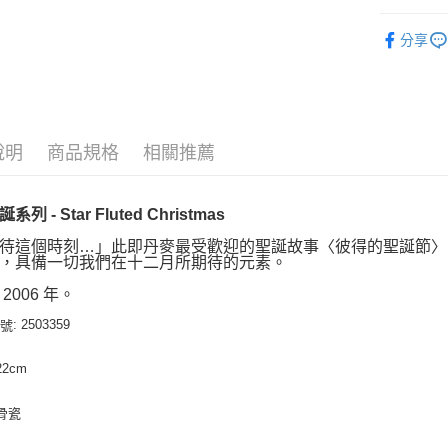
入門系列
分享
說明
商品規格
相關推薦
列 - Star Fluted Christmas
待這個時刻…」此即丹麥最受歡迎的聖誕故事〈彼得的聖誕節〉（Pete
，具備一切我們在十二月所期待的元素。
2006 年。
: 2503359
編號
 22cm
 骨瓷