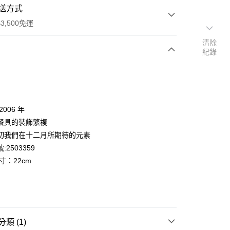
送方式
3,500免運
清除
紀錄
次付款
期付款
0 利率 每期
NT$1,133
21家銀行
2006 年
庫商業銀行
第一商業銀行
餐具的裝飾繁複
業銀行
彰化商業銀行
切我們在十二月所期待的元素
業儲蓄銀行
台北富邦商業銀行
:2503359
華商業銀行
兆豐國際商業銀行
寸：22cm
小企業銀行
台中商業銀行
台灣）商業銀行
華泰商業銀行
業銀行
遠東國際商業銀行
便
業銀行
永豐商業銀行
業銀行
星展（台灣）商業銀行
00，滿NT$3,500(含以上)免運費
際商業銀行
中國信託商業銀行
類 (1)
天信用卡公司