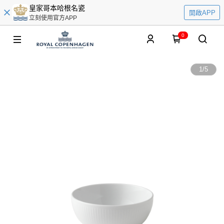
皇家哥本哈根名瓷
開啟APP
立刻使用官方APP
0
1
/
5