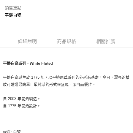
銷售重點
平邊白瓷
詳細說明
商品規格
相關推薦
平邊白瓷系列 - White Fluted
平邊白瓷誕生於 1775 年，以平邊唐草系列的外形為基礎。今日，漂亮的槽
紋可透過最簡單且最純淨的形式來呈現。潔白而優雅。
自 2003 年開始製造。
自 1775 年開始設計。
: 白瓷
材質