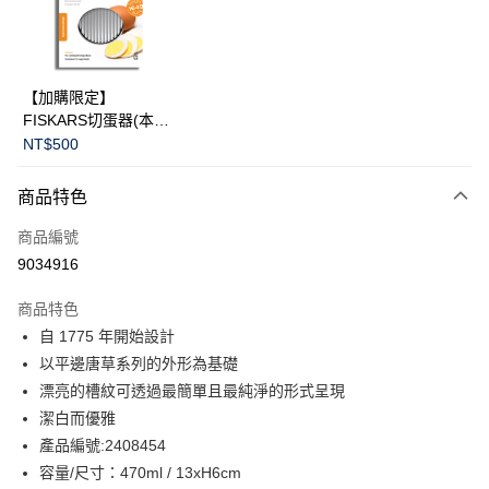
LINE Pay
華南商業銀行
彰化商業銀行
Apple Pay
上海商業儲蓄銀行
台北富邦商業銀行
國泰世華商業銀行
兆豐國際商業銀行
臺灣中小企業銀行
台中商業銀行
運送方式
【加購限定】
匯豐（台灣）商業銀行
華泰商業銀行
FISKARS切蛋器(本商
黑貓宅急便
聯邦商業銀行
遠東國際商業銀行
品不提供破損保證)
NT$500
元大商業銀行
永豐商業銀行
每筆NT$200，滿NT$3,500(含以上)免運費
玉山商業銀行
星展（台灣）商業銀行
商品特色
台新國際商業銀行
中國信託商業銀行
台灣樂天信用卡公司
商品編號
9034916
商品特色
自 1775 年開始設計
以平邊唐草系列的外形為基礎
漂亮的槽紋可透過最簡單且最純淨的形式呈現
潔白而優雅
產品編號:2408454
容量/尺寸：470ml / 13xH6cm