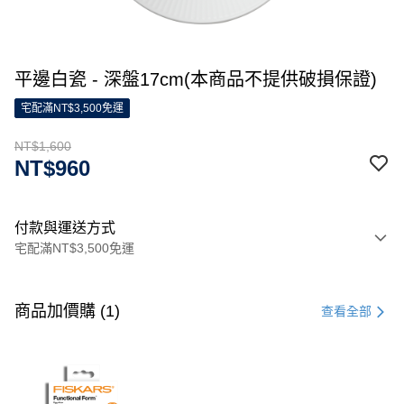
平邊白瓷 - 深盤17cm(本商品不提供破損保證)
宅配滿NT$3,500免運
NT$1,600
NT$960
付款與運送方式
宅配滿NT$3,500免運
付款方式
信用卡一次付款
商品加價購 (1)
查看全部
信用卡分期付款
3 期 0 利率 每期
NT$533
21家銀行
合作金庫商業銀行
第一商業銀行