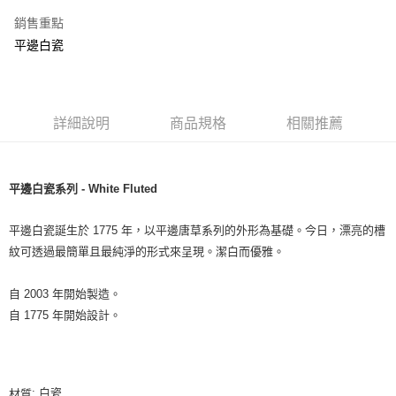
銷售重點
平邊白瓷
詳細說明
商品規格
相關推薦
平邊白瓷系列 - White Fluted
平邊白瓷誕生於 1775 年，以平邊唐草系列的外形為基礎。今日，漂亮的槽
紋可透過最簡單且最純淨的形式來呈現。潔白而優雅。
自 2003 年開始製造。
自 1775 年開始設計。
: 白瓷
材質