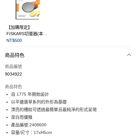
LINE Pay
華南商業銀行
彰化商業銀行
Apple Pay
上海商業儲蓄銀行
台北富邦商業銀行
國泰世華商業銀行
兆豐國際商業銀行
臺灣中小企業銀行
台中商業銀行
運送方式
【加購限定】
匯豐（台灣）商業銀行
華泰商業銀行
FISKARS切蛋器(本商
黑貓宅急便
聯邦商業銀行
遠東國際商業銀行
品不提供破損保證)
NT$500
元大商業銀行
永豐商業銀行
每筆NT$200，滿NT$3,500(含以上)免運費
玉山商業銀行
星展（台灣）商業銀行
商品特色
台新國際商業銀行
中國信託商業銀行
台灣樂天信用卡公司
商品編號
9034922
商品特色
自 1775 年開始設計
以平邊唐草系列的外形為基礎
漂亮的槽紋可透過最簡單且最純淨的形式呈現
潔白而優雅
產品編號:2408600
容量/尺寸：17xH5cm