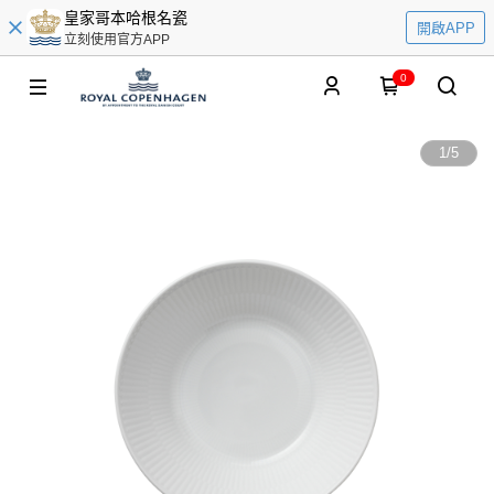
皇家哥本哈根名瓷
開啟APP
立刻使用官方APP
0
1
/
5