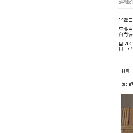
詳細
平邊白瓷系
平邊白
白而優
自 20
自 17
:
材質
設計