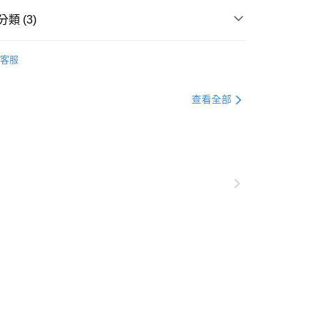
天信用卡公司
類 (3)
平邊白瓷
客服
/湯盤
專區
查看全部