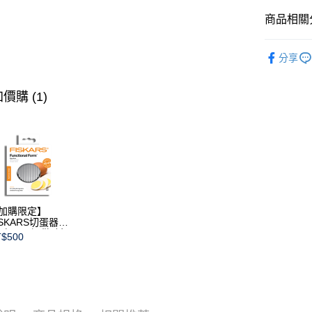
台灣樂
商品相關分
白瓷系列
分享
盤類
深
限量優惠
價購 (1)
加購限定】
ISKARS切蛋器
本商品不提供破損
$500
證)