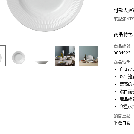
付款與運
宅配滿NT$
付款方式
商品特色
信用卡一
商品編號
9034923
信用卡分
商品特色
3 期 
自 17
合作金
以平邊
LINE Pay
華南商
漂亮的
Apple Pay
上海商
潔白而
國泰世
產品編號
臺灣中
容量/尺
匯豐（
運送方式
聯邦商
銷售重點
黑貓宅急
元大商
平邊白瓷
玉山商
每筆NT$2
台新國