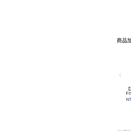
商品加
【
F
(
NT
保