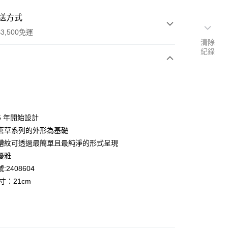
送方式
3,500免運
清除
紀錄
次付款
期付款
0 利率 每期
NT$600
21家銀行
75 年開始設計
庫商業銀行
第一商業銀行
唐草系列的外形為基礎
業銀行
彰化商業銀行
槽紋可透過最簡單且最純淨的形式呈現
業儲蓄銀行
台北富邦商業銀行
優雅
華商業銀行
兆豐國際商業銀行
:2408604
小企業銀行
台中商業銀行
寸：21cm
台灣）商業銀行
華泰商業銀行
業銀行
遠東國際商業銀行
便
業銀行
永豐商業銀行
業銀行
星展（台灣）商業銀行
00，滿NT$3,500(含以上)免運費
際商業銀行
中國信託商業銀行