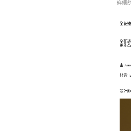
詳細
全花邊白瓷
全花
更能
由 Arn
材質
:
設計