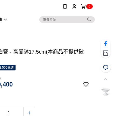
0
事
瓷 - 高腳缽17.5cm(本商品不提供破
3,500免運
0
,400