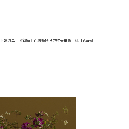
的平邊唐草，將餐緣上的線條使其更唯美華麗，純白的設計