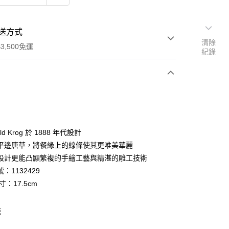
送方式
清除
3,500免運
紀錄
次付款
期付款
0 利率 每期
NT$5,333
21家銀行
old Krog 於 1888 年代設計
庫商業銀行
第一商業銀行
平邊唐草，將餐緣上的線條使其更唯美華麗
業銀行
彰化商業銀行
設計更能凸顯繁複的手繪工藝與精湛的雕工技術
業儲蓄銀行
台北富邦商業銀行
：1132429
華商業銀行
兆豐國際商業銀行
寸：17.5cm
小企業銀行
台中商業銀行
台灣）商業銀行
華泰商業銀行
業銀行
遠東國際商業銀行
瓷
便
業銀行
永豐商業銀行