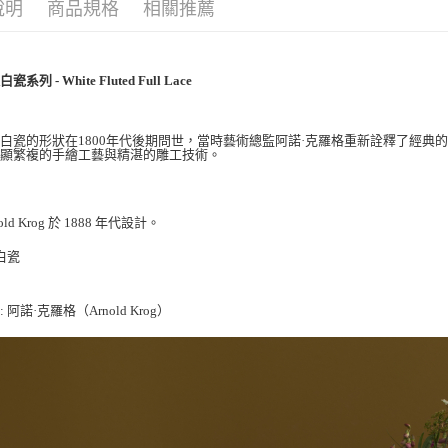
說明
商品規格
相關推薦
系列 - White Fluted Full Lace
邊白瓷的形狀在
1800
年代後期問世，當時藝術總監阿諾·克羅格重新詮釋了經典
凸顯繁複的手繪工藝與精湛的雕工技術。
old Krog 於 1888 年代設計。
 白瓷
師
: 阿諾·克羅格（Arnold Krog）