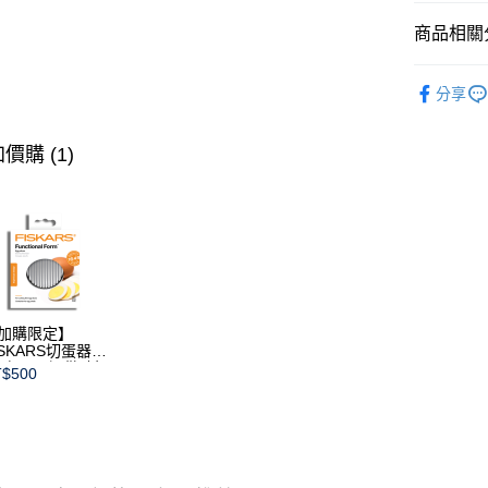
玉山商
每筆NT$2
台新國
商品相關分
台灣樂
白瓷系列
分享
碗/缽/盅
限量優惠
價購 (1)
加購限定】
ISKARS切蛋器
本商品不提供破損
$500
證)