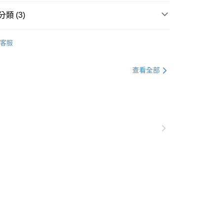
業銀行
星展（台灣）商業銀行
00，滿NT$3,500(含以上)免運費
際商業銀行
中國信託商業銀行
類 (3)
天信用卡公司
全花邊白瓷
客服
高/矮腳缽
專區
查看全部