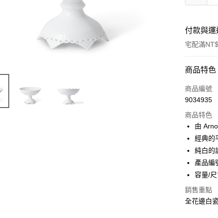
付款與運
宅配滿NT$
付款方式
商品特色
信用卡一
商品編號
9034935
信用卡分
商品特色
3 期 
由 Arn
合作金
經典的
LINE Pay
華南商
純白的
Apple Pay
上海商
產品編號
國泰世
容量/尺
臺灣中
匯豐（
運送方式
銷售重點
聯邦商
全花邊白
黑貓宅急
元大商