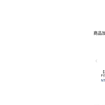
商品加
【
F
(
NT
保