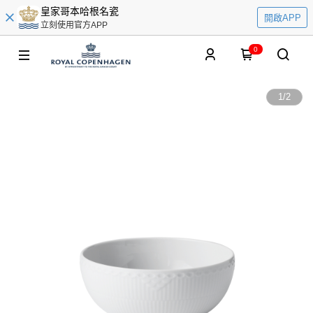
皇家哥本哈根名瓷
開啟APP
立刻使用官方APP
0
1
/
2