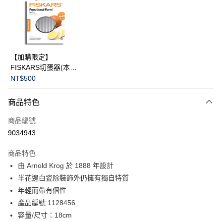
合作金庫商業銀行
第一商業銀行
LINE Pay
華南商業銀行
彰化商業銀行
Apple Pay
上海商業儲蓄銀行
台北富邦商業銀行
國泰世華商業銀行
兆豐國際商業銀行
臺灣中小企業銀行
台中商業銀行
運送方式
【加購限定】
匯豐（台灣）商業銀行
華泰商業銀行
FISKARS切蛋器(本商
黑貓宅急便
聯邦商業銀行
遠東國際商業銀行
品不提供破損保證)
NT$500
元大商業銀行
永豐商業銀行
每筆NT$200，滿NT$3,500(含以上)免運費
玉山商業銀行
星展（台灣）商業銀行
商品特色
台新國際商業銀行
中國信託商業銀行
台灣樂天信用卡公司
商品編號
9034943
商品特色
由 Arnold Krog 於 1888 年設計
半花邊白瓷除裝飾外仍擁有獨自特質
年輕而帶有個性
產品編號:1128456
容量/尺寸：18cm