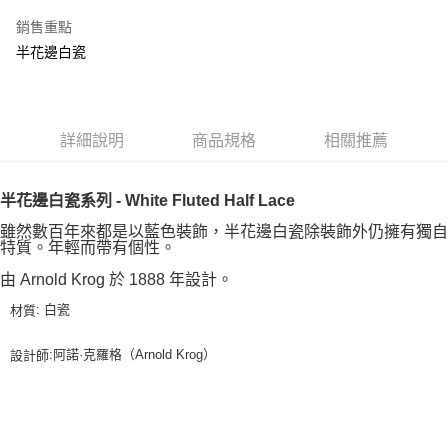
銷售重點
半花邊白瓷
詳細說明
商品規格
相關推薦
半花邊白瓷系列 - White Fluted Half Lace
雖然數百年來都是以藍色裝飾，半花邊白瓷除裝飾外仍擁有獨自
特質。年輕而帶有個性。
由 Arnold Krog 於 1888 年設計。
: 白瓷
材質
:阿諾·克羅格（Arnold Krog）
設計師