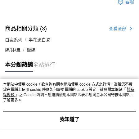
客服
商品相關分類 (3)
查看全部
白瓷系列
半花邊白瓷
碗/缽/盅
飯碗
本分類熱銷
全站排行
本網站中使用 cookie，欲查詢有關本網站使用 cookie 方式之詳情，及若您不希
熱門標籤
望在電腦上使用 cookie 時應如何變更電腦的 cookie 設定，請參閱本網站「
隱私
權條款
」之 Cookie 聲明。您繼續使用本網站即表示您同意本公司得按本網站使
用條款之 Cookie 聲明使用 cookie。
了解更多 >
我知道了