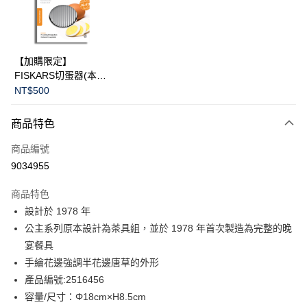
LINE Pay
華南商業銀行
彰化商業銀行
Apple Pay
上海商業儲蓄銀行
台北富邦商業銀行
國泰世華商業銀行
兆豐國際商業銀行
臺灣中小企業銀行
台中商業銀行
運送方式
【加購限定】
匯豐（台灣）商業銀行
華泰商業銀行
FISKARS切蛋器(本商
黑貓宅急便
聯邦商業銀行
遠東國際商業銀行
品不提供破損保證)
NT$500
元大商業銀行
永豐商業銀行
每筆NT$200，滿NT$3,500(含以上)免運費
玉山商業銀行
星展（台灣）商業銀行
商品特色
台新國際商業銀行
中國信託商業銀行
台灣樂天信用卡公司
商品編號
9034955
商品特色
設計於 1978 年
公主系列原本設計為茶具組，並於 1978 年首次製造為完整的晚
宴餐具
手繪花邊強調半花邊唐草的外形
產品編號:2516456
容量/尺寸：Φ18cm×H8.5cm