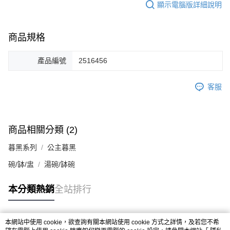
顯示電腦版詳細說明
商品規格
產品編號
2516456
客服
商品相關分類 (2)
暮黑系列
公主暮黑
碗/缽/盅
湯碗/缽碗
本分類熱銷
全站排行
本網站中使用 cookie，欲查詢有關本網站使用 cookie 方式之詳情，及若您不希
熱門標籤