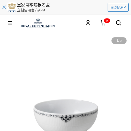
皇家哥本哈根名瓷
開啟APP
立刻使用官方APP
0
1
/
5