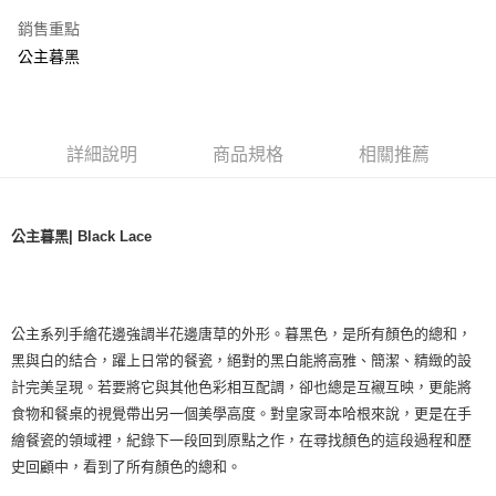
銷售重點
公主暮黑
詳細說明
商品規格
相關推薦
公主暮黑| Black Lace
公主系列手繪花邊強調半花邊唐草的外形。暮黑色，是所有顏色的總和，
黑與白的結合，躍上日常的餐瓷，絕對的黑白能將高雅、簡潔、精緻的設
計完美呈現。若要將它與其他色彩相互配調，卻也總是互襯互映，更能將
食物和餐桌的視覺帶出另一個美學高度。對皇家哥本哈根來說，更是在手
繪餐瓷的領域裡，紀錄下一段回到原點之作，在尋找顏色的這段過程和歷
史回顧中，看到了所有顏色的總和。