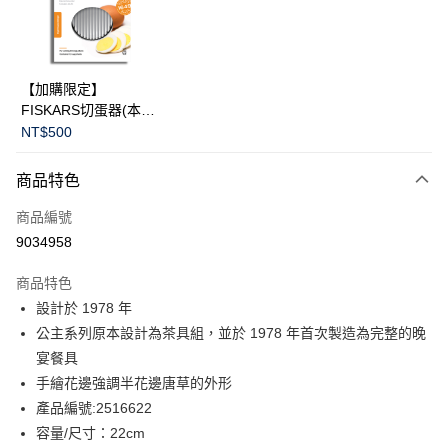
LINE Pay
華南商業銀行
彰化商業銀行
Apple Pay
上海商業儲蓄銀行
台北富邦商業銀行
國泰世華商業銀行
兆豐國際商業銀行
臺灣中小企業銀行
台中商業銀行
運送方式
【加購限定】
匯豐（台灣）商業銀行
華泰商業銀行
FISKARS切蛋器(本商
黑貓宅急便
聯邦商業銀行
遠東國際商業銀行
品不提供破損保證)
NT$500
元大商業銀行
永豐商業銀行
每筆NT$200，滿NT$3,500(含以上)免運費
玉山商業銀行
星展（台灣）商業銀行
商品特色
台新國際商業銀行
中國信託商業銀行
台灣樂天信用卡公司
商品編號
9034958
商品特色
設計於 1978 年
公主系列原本設計為茶具組，並於 1978 年首次製造為完整的晚
宴餐具
手繪花邊強調半花邊唐草的外形
產品編號:2516622
容量/尺寸：22cm