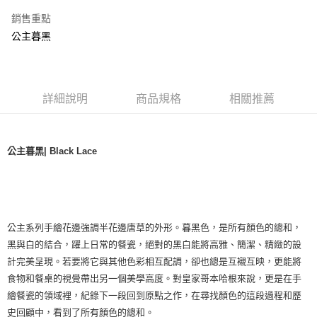
銷售重點
公主暮黑
詳細說明
商品規格
相關推薦
公主暮黑| Black Lace
公主系列手繪花邊強調半花邊唐草的外形。暮黑色，是所有顏色的總和，
黑與白的結合，躍上日常的餐瓷，絕對的黑白能將高雅、簡潔、精緻的設
計完美呈現。若要將它與其他色彩相互配調，卻也總是互襯互映，更能將
食物和餐桌的視覺帶出另一個美學高度。對皇家哥本哈根來說，更是在手
繪餐瓷的領域裡，紀錄下一段回到原點之作，在尋找顏色的這段過程和歷
史回顧中，看到了所有顏色的總和。