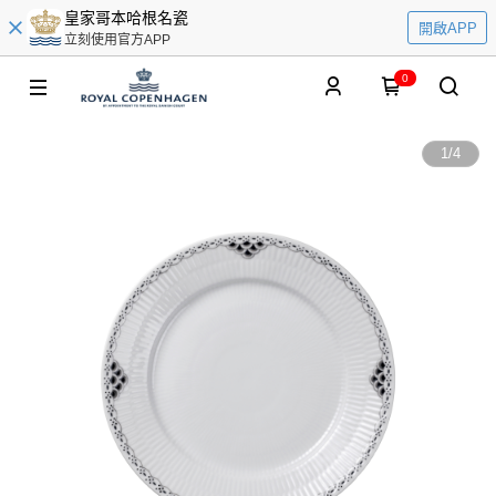
皇家哥本哈根名瓷
開啟APP
立刻使用官方APP
0
1
/
4