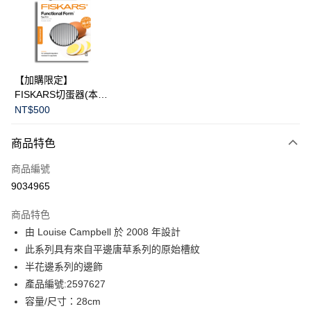
合作金庫商業銀行
第一商業銀行
LINE Pay
華南商業銀行
彰化商業銀行
Apple Pay
上海商業儲蓄銀行
台北富邦商業銀行
國泰世華商業銀行
兆豐國際商業銀行
臺灣中小企業銀行
台中商業銀行
運送方式
【加購限定】
匯豐（台灣）商業銀行
華泰商業銀行
FISKARS切蛋器(本商
黑貓宅急便
聯邦商業銀行
遠東國際商業銀行
品不提供破損保證)
NT$500
元大商業銀行
永豐商業銀行
每筆NT$200，滿NT$3,500(含以上)免運費
玉山商業銀行
星展（台灣）商業銀行
商品特色
台新國際商業銀行
中國信託商業銀行
台灣樂天信用卡公司
商品編號
9034965
商品特色
由 Louise Campbell 於 2008 年設計
此系列具有來自平邊唐草系列的原始槽紋
半花邊系列的邊飾
產品編號:2597627
容量/尺寸：28cm