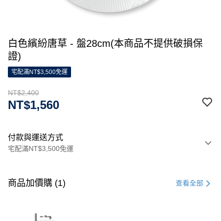
白色繽紛唐草 - 盤28cm(本商品不提供破損保
證)
宅配滿NT$3,500免運
NT$2,400
NT$1,560
付款與運送方式
宅配滿NT$3,500免運
付款方式
信用卡一次付款
商品加價購 (1)
查看全部
信用卡分期付款
3 期 0 利率 每期
NT$800
21家銀行