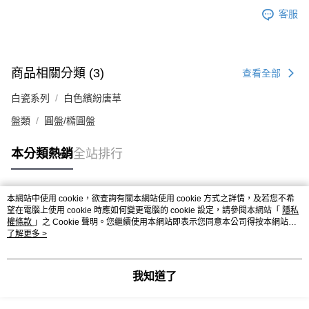
客服
商品相關分類 (3)
查看全部
白瓷系列
白色繽紛唐草
盤類
圓盤/橢圓盤
本分類熱銷
全站排行
本網站中使用 cookie，欲查詢有關本網站使用 cookie 方式之詳情，及若您不希
熱門標籤
望在電腦上使用 cookie 時應如何變更電腦的 cookie 設定，請參閱本網站「
隱私
權條款
」之 Cookie 聲明。您繼續使用本網站即表示您同意本公司得按本網站使
用條款之 Cookie 聲明使用 cookie。
了解更多 >
我知道了