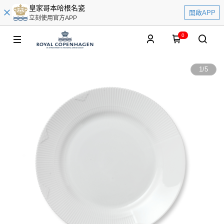
皇家哥本哈根名瓷
開啟APP
立刻使用官方APP
0
1
/
5