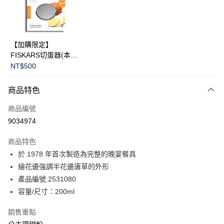
LINE Pay
華南商業銀行
彰化商業銀行
Apple Pay
上海商業儲蓄銀行
台北富邦商業銀行
國泰世華商業銀行
兆豐國際商業銀行
臺灣中小企業銀行
台中商業銀行
運送方式
【加購限定】
匯豐（台灣）商業銀行
華泰商業銀行
FISKARS切蛋器(本商
黑貓宅急便
聯邦商業銀行
遠東國際商業銀行
品不提供破損保證)
NT$500
元大商業銀行
永豐商業銀行
每筆NT$200，滿NT$3,500(含以上)免運費
玉山商業銀行
星展（台灣）商業銀行
商品特色
台新國際商業銀行
中國信託商業銀行
台灣樂天信用卡公司
商品編號
9034974
商品特色
於 1978 年首次製造為完整的晚宴餐具
繪花邊強調半花邊唐草的外形
產品編號:2531080
容量/尺寸：200ml
銷售重點