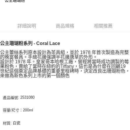
公主珊瑚粉
詳細說明
商品規格
相關推薦
公主珊瑚粉系列 - Coral Lace
公主蕾絲系列原本設計為茶具組，並於 1978 年首次製造為完整
的晚宴餐具。手繪花邊強調半花邊唐草的外形。
設計於 1978 年。皇家哥本哈根工廠，曾經將當時成功調製的莓
果粉色，賣給了當時在紐約的Tiffany，這也是為什麼在回顧19
世紀這個奠定品牌基礎的重要里程碑時，決定改良出珊瑚粉色，
來做為新色系列上市的第一個顏色
: 2531080
產品編號
容量/尺寸：200ml
: 白瓷
材質