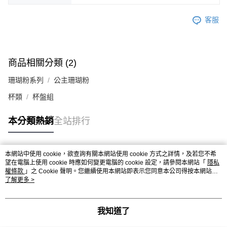
客服
商品相關分類 (2)
珊瑚粉系列
公主珊瑚粉
杯類
杯盤組
本分類熱銷
全站排行
本網站中使用 cookie，欲查詢有關本網站使用 cookie 方式之詳情，及若您不希
熱門標籤
望在電腦上使用 cookie 時應如何變更電腦的 cookie 設定，請參閱本網站「
隱私
權條款
」之 Cookie 聲明。您繼續使用本網站即表示您同意本公司得按本網站使
用條款之 Cookie 聲明使用 cookie。
了解更多 >
我知道了