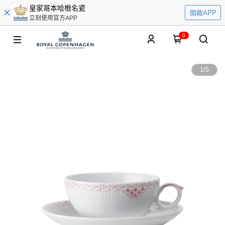
皇家哥本哈根名瓷
開啟APP
立刻使用官方APP
0
1
/
5