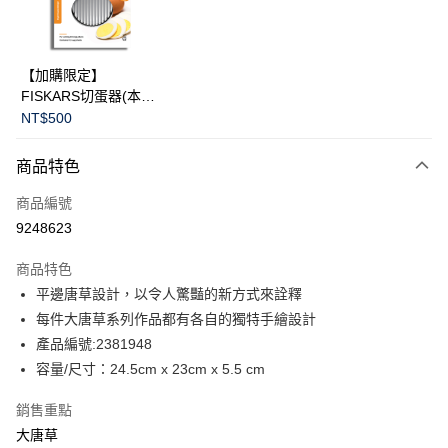
華南商業銀行
彰化商業銀行
Apple Pay
上海商業儲蓄銀行
台北富邦商業銀行
國泰世華商業銀行
兆豐國際商業銀行
臺灣中小企業銀行
台中商業銀行
運送方式
【加購限定】
匯豐（台灣）商業銀行
華泰商業銀行
FISKARS切蛋器(本商
黑貓宅急便
聯邦商業銀行
遠東國際商業銀行
品不提供破損保證)
NT$500
元大商業銀行
永豐商業銀行
每筆NT$200，滿NT$3,500(含以上)免運費
玉山商業銀行
星展（台灣）商業銀行
商品特色
台新國際商業銀行
中國信託商業銀行
台灣樂天信用卡公司
商品編號
9248623
商品特色
平邊唐草設計，以令人驚豔的新方式來詮釋
每件大唐草系列作品都有各自的獨特手繪設計
產品編號:2381948
容量/尺寸：24.5cm x 23cm x 5.5 cm
銷售重點
大唐草