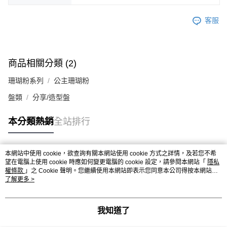
客服
商品相關分類 (2)
珊瑚粉系列
公主珊瑚粉
盤類
分享/造型盤
本分類熱銷
全站排行
本網站中使用 cookie，欲查詢有關本網站使用 cookie 方式之詳情，及若您不希
熱門標籤
望在電腦上使用 cookie 時應如何變更電腦的 cookie 設定，請參閱本網站「
隱私
權條款
」之 Cookie 聲明。您繼續使用本網站即表示您同意本公司得按本網站使
用條款之 Cookie 聲明使用 cookie。
了解更多 >
我知道了