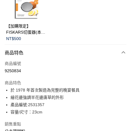
LINE Pay
華南商業銀行
彰化商業銀行
Apple Pay
上海商業儲蓄銀行
台北富邦商業銀行
國泰世華商業銀行
兆豐國際商業銀行
臺灣中小企業銀行
台中商業銀行
運送方式
【加購限定】
匯豐（台灣）商業銀行
華泰商業銀行
FISKARS切蛋器(本商
黑貓宅急便
聯邦商業銀行
遠東國際商業銀行
品不提供破損保證)
NT$500
元大商業銀行
永豐商業銀行
每筆NT$200，滿NT$3,500(含以上)免運費
玉山商業銀行
星展（台灣）商業銀行
商品特色
台新國際商業銀行
中國信託商業銀行
台灣樂天信用卡公司
商品編號
9250834
商品特色
於 1978 年首次製造為完整的晚宴餐具
繪花邊強調半花邊唐草的外形
產品編號:2531357
容量/尺寸：23cm
銷售重點