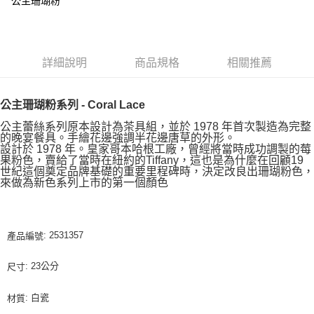
公主珊瑚粉
詳細說明
商品規格
相關推薦
公主珊瑚粉系列 - Coral Lace
公主蕾絲系列原本設計為茶具組，並於 1978 年首次製造為完整
的晚宴餐具。手繪花邊強調半花邊唐草的外形。
設計於 1978 年。皇家哥本哈根工廠，曾經將當時成功調製的莓
果粉色，賣給了當時在紐約的Tiffany，這也是為什麼在回顧19
世紀這個奠定品牌基礎的重要里程碑時，決定改良出珊瑚粉色，
來做為新色系列上市的第一個顏色
: 2531357
產品編號
: 23公分
尺寸
: 白瓷
材質