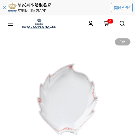
皇家哥本哈根名瓷
開啟APP
立刻使用官方APP
0
1
/
5