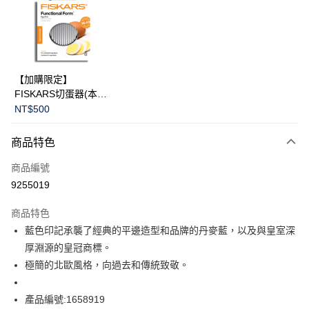
合作金庫商業銀行
第一商業銀行
LINE Pay
華南商業銀行
彰化商業銀行
Apple Pay
上海商業儲蓄銀行
台北富邦商業銀行
國泰世華商業銀行
兆豐國際商業銀行
臺灣中小企業銀行
台中商業銀行
運送方式
【加購限定】
匯豐（台灣）商業銀行
華泰商業銀行
FISKARS切蛋器(本商
黑貓宅急便
聯邦商業銀行
遠東國際商業銀行
品不提供破損保證)
NT$500
元大商業銀行
永豐商業銀行
每筆NT$200，滿NT$3,500(含以上)免運費
玉山商業銀行
星展（台灣）商業銀行
商品特色
台新國際商業銀行
中國信託商業銀行
台灣樂天信用卡公司
商品編號
9255019
商品特色
藍色印記承襲了經典的平邊造型和品牌的丹麥藍，以及與皇室深
厚淵源的皇冠商標。
極簡的北歐風格，向過去和傳統致敬。
產品編號:1658919