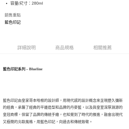
容量/尺寸：280ml
銷售重點
藍色印記
詳細說明
商品規格
相關推薦
藍色印記系列
– Blueline
藍色印記由皇家哥本哈根的設計師，用現代感的設計概念來呈現歷久彌新
的經典，承襲了經典的平邊造型和品牌的丹麥藍，以及與皇室深厚淵源的
皇冠商標，保留了品牌的傳統手繪，也知覺到了時代的推進，融會出現代
又極簡的北歐風格，用藍色印記，向過去和傳統致敬。