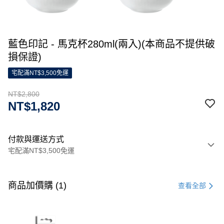
藍色印記 - 馬克杯280ml(兩入)(本商品不提供破
損保證)
宅配滿NT$3,500免運
NT$2,800
NT$1,820
付款與運送方式
宅配滿NT$3,500免運
付款方式
信用卡一次付款
商品加價購 (1)
查看全部
信用卡分期付款
3 期 0 利率 每期
NT$933
21家銀行