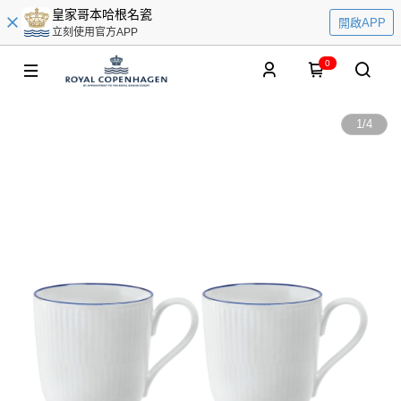
皇家哥本哈根名瓷
開啟APP
立刻使用官方APP
0
1
/
4