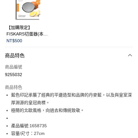
LINE Pay
華南商業銀行
彰化商業銀行
Apple Pay
上海商業儲蓄銀行
台北富邦商業銀行
國泰世華商業銀行
兆豐國際商業銀行
臺灣中小企業銀行
台中商業銀行
運送方式
【加購限定】
匯豐（台灣）商業銀行
華泰商業銀行
FISKARS切蛋器(本商
黑貓宅急便
聯邦商業銀行
遠東國際商業銀行
品不提供破損保證)
NT$500
元大商業銀行
永豐商業銀行
每筆NT$200，滿NT$3,500(含以上)免運費
玉山商業銀行
星展（台灣）商業銀行
商品特色
台新國際商業銀行
中國信託商業銀行
台灣樂天信用卡公司
商品編號
9255032
商品特色
藍色印記承襲了經典的平邊造型和品牌的丹麥藍，以及與皇室深
厚淵源的皇冠商標。
極簡的北歐風格，向過去和傳統致敬。
產品編號:1658735
容量/尺寸：27cm