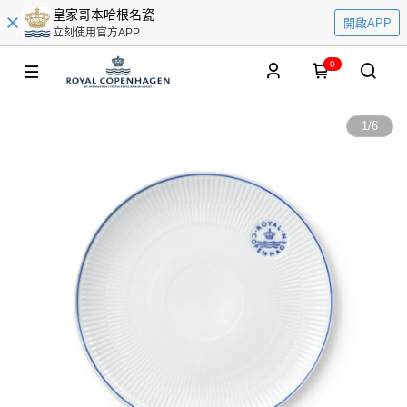
皇家哥本哈根名瓷
開啟APP
立刻使用官方APP
0
1
/
6