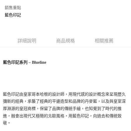
銷售重點
藍色印記
詳細說明
商品規格
相關推薦
藍色印記系列
– Blueline
藍色印記由皇家哥本哈根的設計師，用現代感的設計概念來呈現歷久
彌新的經典，承襲了經典的平邊造型和品牌的丹麥藍，以及與皇室深
厚淵源的皇冠商標，保留了品牌的傳統手繪，也知覺到了時代的推
進，融會出現代又極簡的北歐風格，用藍色印記，向過去和傳統致
敬。