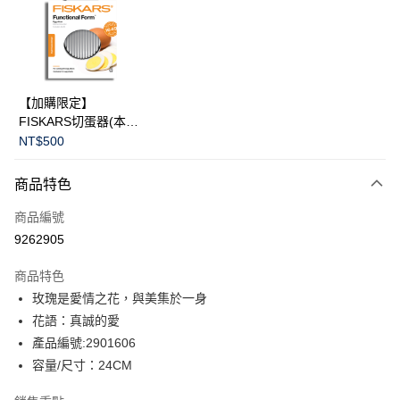
合作金庫商業銀行
第一商業銀行
LINE Pay
華南商業銀行
彰化商業銀行
Apple Pay
上海商業儲蓄銀行
台北富邦商業銀行
國泰世華商業銀行
兆豐國際商業銀行
臺灣中小企業銀行
台中商業銀行
運送方式
【加購限定】
匯豐（台灣）商業銀行
華泰商業銀行
FISKARS切蛋器(本商
黑貓宅急便
聯邦商業銀行
遠東國際商業銀行
品不提供破損保證)
NT$500
元大商業銀行
永豐商業銀行
每筆NT$200，滿NT$3,500(含以上)免運費
玉山商業銀行
星展（台灣）商業銀行
商品特色
台新國際商業銀行
中國信託商業銀行
台灣樂天信用卡公司
商品編號
9262905
商品特色
玫瑰是愛情之花，與美集於一身
花語：真誠的愛
產品編號:2901606
容量/尺寸：24CM