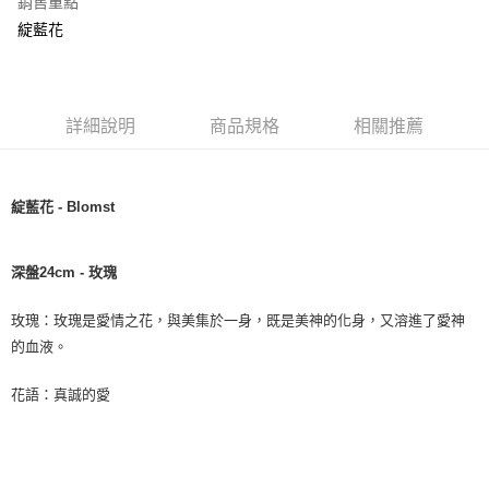
銷售重點
綻藍花
詳細說明
商品規格
相關推薦
綻藍花 - Blomst
深盤24cm - 玫瑰
玫瑰：玫瑰是愛情之花，與美集於一身，既是美神的化身，又溶進了愛神
的血液。
花語：真誠的愛