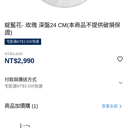
綻藍花- 玫瑰 深盤24 CM(本商品不提供破損保
證)
宅配滿NT$3,500免運
NT$4,600
NT$2,990
付款與運送方式
宅配滿NT$3,500免運
付款方式
信用卡一次付款
商品加價購 (1)
查看全部
信用卡分期付款
3 期 0 利率 每期
NT$1,533
21家銀行