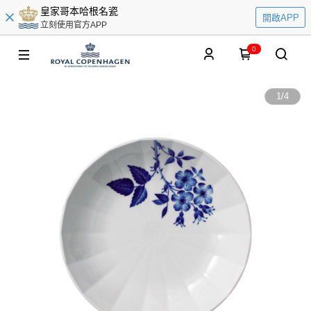
皇家哥本哈根名瓷
開啟APP
立刻使用官方APP
0
1
/
4