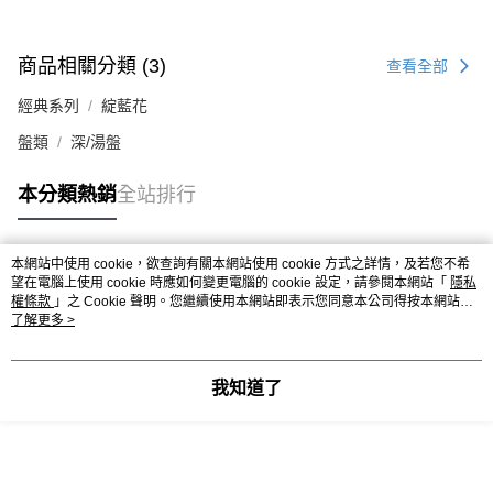
商品相關分類 (3)
查看全部
經典系列
綻藍花
盤類
深/湯盤
本分類熱銷
全站排行
本網站中使用 cookie，欲查詢有關本網站使用 cookie 方式之詳情，及若您不希
熱門標籤
望在電腦上使用 cookie 時應如何變更電腦的 cookie 設定，請參閱本網站「
隱私
權條款
」之 Cookie 聲明。您繼續使用本網站即表示您同意本公司得按本網站使
用條款之 Cookie 聲明使用 cookie。
了解更多 >
我知道了