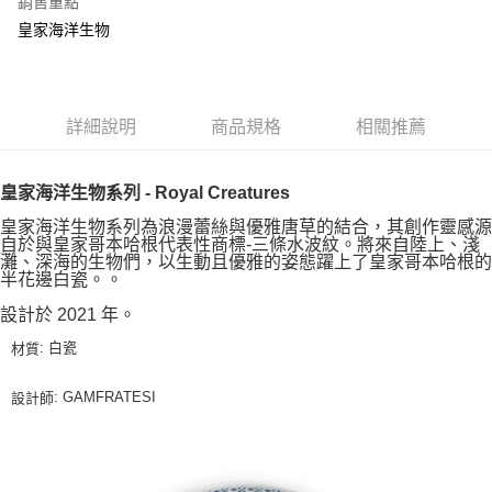
銷售重點
皇家海洋生物
詳細說明
商品規格
相關推薦
皇家海洋生物系列 - Royal Creatures
皇家海洋生物系列為浪漫蕾絲與優雅唐草的結合，其創作靈感源
自於與皇家哥本哈根代表性商標-三條水波紋。將來自陸上、淺
灘、深海的生物們，以生動且優雅的姿態躍上了皇家哥本哈根的
半花邊白瓷。。
設計於 2021 年。
: 白瓷
材質
: GAMFRATESI
設計師