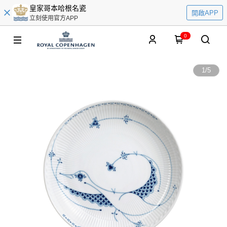
皇家哥本哈根名瓷
開啟APP
立刻使用官方APP
0
1
/
5