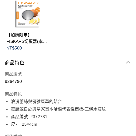
合作金庫商業銀行
第一商業銀行
LINE Pay
華南商業銀行
彰化商業銀行
Apple Pay
上海商業儲蓄銀行
台北富邦商業銀行
國泰世華商業銀行
兆豐國際商業銀行
臺灣中小企業銀行
台中商業銀行
運送方式
【加購限定】
匯豐（台灣）商業銀行
華泰商業銀行
FISKARS切蛋器(本商
黑貓宅急便
聯邦商業銀行
遠東國際商業銀行
品不提供破損保證)
NT$500
元大商業銀行
永豐商業銀行
每筆NT$200，滿NT$3,500(含以上)免運費
玉山商業銀行
星展（台灣）商業銀行
商品特色
台新國際商業銀行
中國信託商業銀行
台灣樂天信用卡公司
商品編號
9264790
商品特色
浪漫蕾絲與優雅唐草的結合
靈感源自於與皇家哥本哈根代表性商標-三條水波紋
產品編號: 2372731
尺寸: 25×4cm