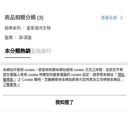
商品相關分類 (3)
查看全部
經典系列
皇家海洋生物
盤類
深/湯盤
本分類熱銷
全站排行
本網站中使用 cookie，欲查詢有關本網站使用 cookie 方式之詳情，及若您不希
熱門標籤
望在電腦上使用 cookie 時應如何變更電腦的 cookie 設定，請參閱本網站「
隱私
權條款
」之 Cookie 聲明。您繼續使用本網站即表示您同意本公司得按本網站使
用條款之 Cookie 聲明使用 cookie。
了解更多 >
我知道了