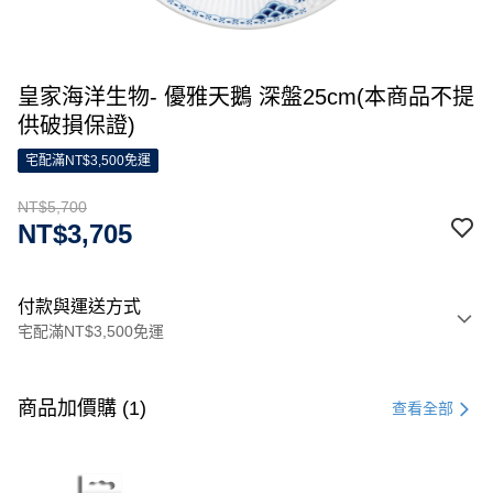
皇家海洋生物- 優雅天鵝 深盤25cm(本商品不提
供破損保證)
宅配滿NT$3,500免運
NT$5,700
NT$3,705
付款與運送方式
宅配滿NT$3,500免運
付款方式
信用卡一次付款
商品加價購 (1)
查看全部
信用卡分期付款
3 期 0 利率 每期
NT$1,900
21家銀行