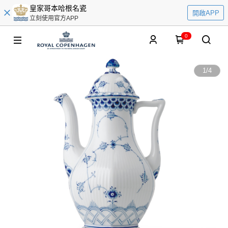
皇家哥本哈根名瓷
開啟APP
立刻使用官方APP
0
1
/
4