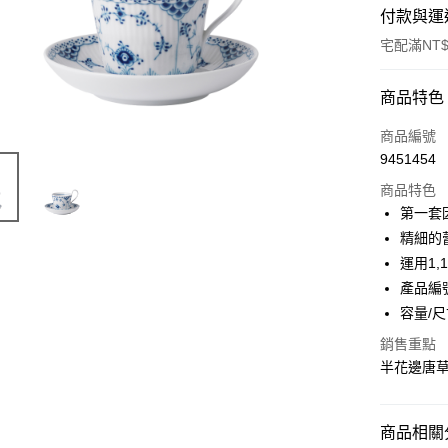
付款與運
宅配滿NT$
付款方式
商品特色
信用卡一
商品編號
9451454
信用卡分
商品特色
3 期 
第一套
合作金
精細的
LINE Pay
華南商
運用1
Apple Pay
上海商
產品編號:
國泰世
容量/尺寸
臺灣中
匯豐（
運送方式
銷售重點
聯邦商
半花邊唐
黑貓宅急
元大商
玉山商
每筆NT$2
台新國
商品相關分
台灣樂