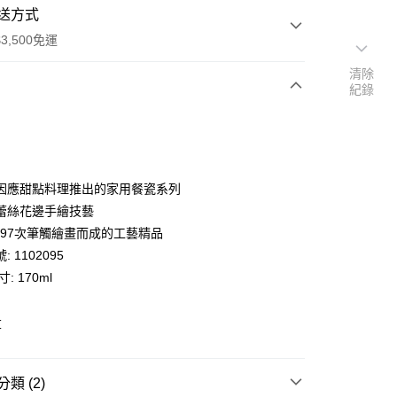
送方式
3,500免運
清除
紀錄
次付款
期付款
0 利率 每期
NT$2,133
21家銀行
因應甜點料理推出的家用餐瓷系列
庫商業銀行
第一商業銀行
蕾絲花邊手繪技藝
業銀行
彰化商業銀行
,197次筆觸繪畫而成的工藝精品
業儲蓄銀行
台北富邦商業銀行
 1102095
華商業銀行
兆豐國際商業銀行
: 170ml
小企業銀行
台中商業銀行
台灣）商業銀行
華泰商業銀行
業銀行
遠東國際商業銀行
草
便
業銀行
永豐商業銀行
業銀行
星展（台灣）商業銀行
00，滿NT$3,500(含以上)免運費
際商業銀行
中國信託商業銀行
類 (2)
天信用卡公司