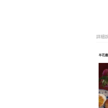
詳細
半花邊唐草