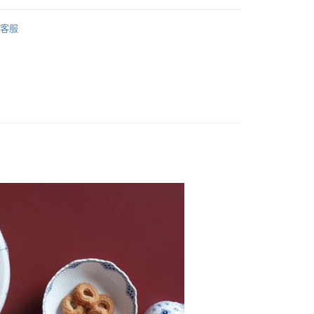
半花邊唐草
客服
盤組