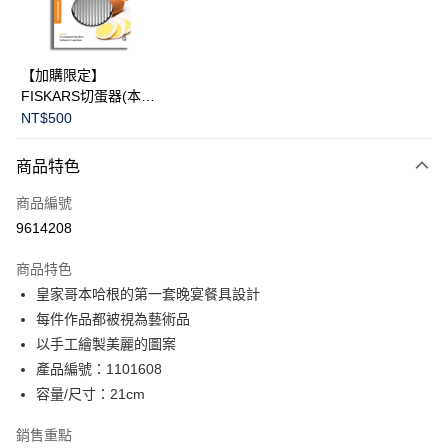
華南商業銀行
彰化商業銀行
Apple Pay
上海商業儲蓄銀行
台北富邦商業銀行
國泰世華商業銀行
兆豐國際商業銀行
臺灣中小企業銀行
台中商業銀行
運送方式
【加購限定】
匯豐（台灣）商業銀行
華泰商業銀行
FISKARS切蛋器(本商
黑貓宅急便
聯邦商業銀行
遠東國際商業銀行
品不提供破損保證)
NT$500
元大商業銀行
永豐商業銀行
每筆NT$200，滿NT$3,500(含以上)免運費
玉山商業銀行
星展（台灣）商業銀行
商品特色
台新國際商業銀行
中國信託商業銀行
台灣樂天信用卡公司
商品編號
9614208
商品特色
皇家哥本哈根的第一套晚宴餐具設計
每件作品都被視為藝術品
以手工繪製美麗的圖案
產品編號：1101608
容量/尺寸：21cm
銷售重點