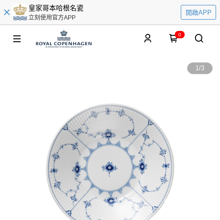
皇家哥本哈根名瓷
開啟APP
立刻使用官方APP
0
1
/
3