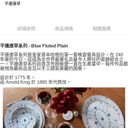
平邊唐草
詳細說明
商品規格
相關推薦
平邊唐草系列 - Blue Fluted Plain
平邊唐草系列是皇家哥本哈根的第一套晚宴餐具設計。在 240
年後的今日，這成為全世界最著名且最令人嚮往的瓷器組合之
一。平邊唐草系列自首次亮相後便一直在生產當中，每件作品都
被視為藝術品並且以手工繪製美麗的圖案。
設計於 1775 年。
由 Arnold Krog 於 1880 年代修改。