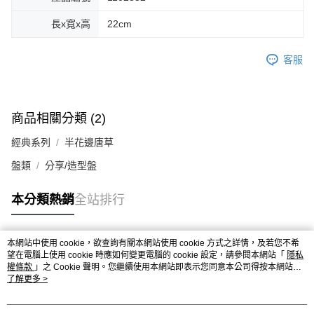
長x寬x高
22cm
客服
商品相關分類 (2)
經典系列
半花邊唐草
盤類
分享/造型盤
本分類熱銷
全站排行
本網站中使用 cookie，欲查詢有關本網站使用 cookie 方式之詳情，及若您不希
熱門標籤
望在電腦上使用 cookie 時應如何變更電腦的 cookie 設定，請參閱本網站「
隱私
權條款
」之 Cookie 聲明。您繼續使用本網站即表示您同意本公司得按本網站使
用條款之 Cookie 聲明使用 cookie。
了解更多 >