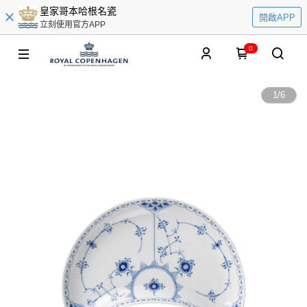
皇家哥本哈根名瓷
開啟APP
立刻使用官方APP
0
1
/
6