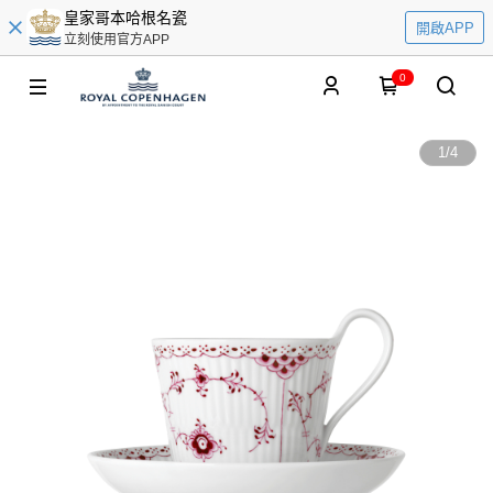
皇家哥本哈根名瓷
開啟APP
立刻使用官方APP
0
1
/
4