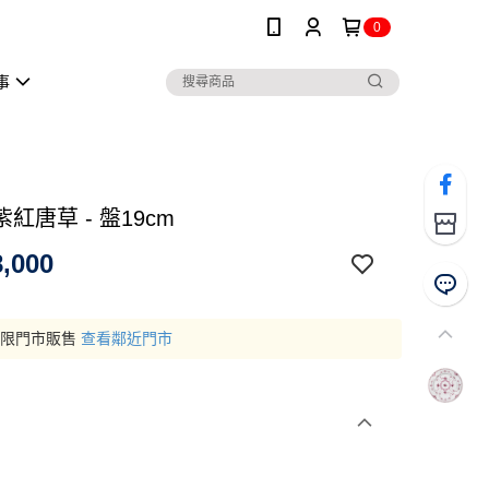
0
事
紅唐草 - 盤19cm
,000
僅限門市販售
查看鄰近門市