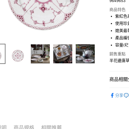
9649653
商品特色
紫紅色
使用珍
媲美最
產品編號:
容量/尺寸
銷售重點
半花邊唐
商品相關分
實體限定
分享
說明
商品規格
相關推薦