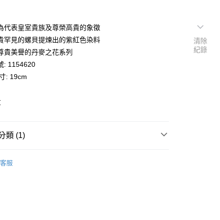
為代表皇室貴族及尊榮高貴的象徵
貴罕見的螺貝提煉出的紫紅色染料
清除
紀錄
尊貴美譽的丹麥之花系列
 1154620
: 19cm
草
類 (1)
半花邊紫紅唐草
客服