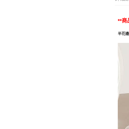
**
半花邊紫